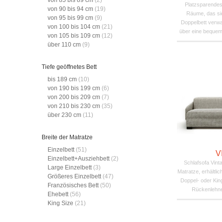
von 85 bis 89 cm
(2)
Platzsparendes 
von 90 bis 94 cm
(19)
Räume, das sic
von 95 bis 99 cm
(9)
Doppelbett verwa
von 100 bis 104 cm
(21)
über eine bequeme
von 105 bis 109 cm
(12)
über 110 cm
(9)
Tiefe geöffnetes Bett
bis 189 cm
(10)
von 190 bis 199 cm
(6)
von 200 bis 209 cm
(7)
von 210 bis 230 cm
(35)
über 230 cm
(11)
Breite der Matratze
Einzelbett
(51)
V
Einzelbett+Ausziehbett
(2)
Schlafsofa Vint
Large Einzelbett
(3)
Matratze, erhältlic
Größeres Einzelbett
(47)
Doppel- oder Kin
Französisches Bett
(50)
Rückenlehne,
Ehebett
(56)
King Size
(21)