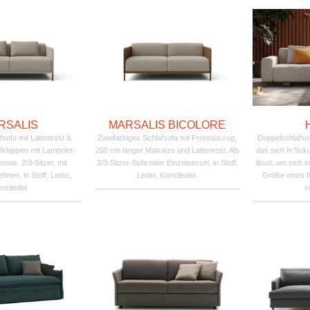
RSALIS
MARSALIS BICOLORE
sofa mit Lattenrost &
Zweifarbiges Schlafsofa mit Frontauszug,
Doppelschlafso
fklappen mit Lampolet-
200 cm langer Matratze und Lattenrost. Als
das sich in Sek
mus. 2/3-Sitzer, mit
2/3-Sitzer-Sofa oder Einzelsessel, in Stoff,
lässt, um sich i
hnen, in Stoff, Leder,
Leder, Kunstleder.
Größe eines f
nstleder
v