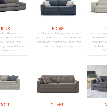
UFUS
EDDIE
F
tiefer Sitzfläche mit
Schlafsofa mit elektrogeschweißtem
Modernes Luxu
nd Maxi Einzel- oder
Bettrost, Matratze 12 cm und Armlehnen
Matratze. Mi
e. 2 oder 3-Sitzer,
13 oder 18 cm. Erhältlich als Einzel-, Maxi-
zerlegbar un
zug, umwandelbar mit
Einzel- und Doppelversion.
Sitzfläche
-Mechanismus.
Chri
COTT
OLIVER