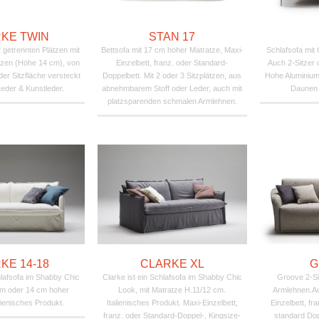
KE TWIN
STAN 17
 getrennten Plätzen mit
Bettsofa mit 17 cm hoher Matratze, Maxi-
Schlafsofa mit 
tzen (Höhe 14 cm), von
Einzelbett, franz. oder Standard-
Auch 2-Sitzer 
der Sitzfläche versteckt
Doppelbett. Mit 2 oder 3 Sitzplätzen, aus
Hohe Aluminium
, Leder & Kunstleder.
abnehmbarem Stoff oder Leder, auch mit
Daunen 
platzsparenden schmalen Armlehnen.
KE 14-18
CLARKE XL
G
hlafsofa im Shabby Chic
Clarke ist ein Schlafsofa im Shabby Chic
Groove 2-Si
cm oder 14 cm hoher
Look, mit Matratze H.11/12 cm.
Armlehnen.Au
lienisches Produkt.
Italienisches Produkt. Maxi-Einzelbett,
Einzelbett, fr
franz. oder Standard-Doppel-, Kingsize-
standard Dop