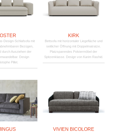
OSTER
KIRK
s-Design-Schlafsofa mit
Bettsofa mit horizontaler Liegefläche und
t abnehmbaren Bezügen,
seitlicher Öffnung mit Doppelmatratze.
d durch Ausziehen der
Platzsparendes Polstermöbel der
 umwandelbar. Design
Spitzenklasse. Design von Karim Rashid.
stophe Pillet.
MINGUS
VIVIEN BICOLORE