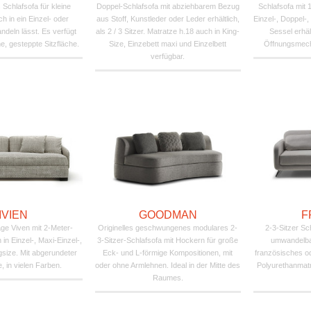
Schlafsofa für kleine
Doppel-Schlafsofa mit abziehbarem Bezug
Schlafsofa mit 
h in ein Einzel- oder
aus Stoff, Kunstleder oder Leder erhältlich,
Einzel-, Doppel-,
ndeln lässt. Es verfügt
als 2 / 3 Sitzer. Matratze h.18 auch in King-
Sessel erhäl
, gesteppte Sitzfläche.
Size, Einzebett maxi und Einzelbett
Öffnungsmech
verfügbar.
IVIEN
GOODMAN
F
age Viven mit 2-Meter-
Originelles geschwungenes modulares 2-
2-3-Sitzer Sch
h in Einzel-, Maxi-Einzel-,
3-Sitzer-Schlafsofa mit Hockern für große
umwandelbar
gsize. Mit abgerundeter
Eck- und L-förmige Kompositionen, mit
französisches o
 in vielen Farben.
oder ohne Armlehnen. Ideal in der Mitte des
Polyurethanmatr
Raumes.