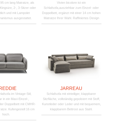
195 cm lang Matratze, als
Vivien bicolore ist ein
 Kingsize, 2-, 3-Sitzer oder
Schlafsofa,ausziehbar zum Einzel- oder
tlich und mit Lampolet
Doppelbett, ergänzt mit einer 14 cm hohen
anismus ausgestattet.
Matratze Ihrer Wahl. Raffiniertes Design
REDDIE
JARREAU
lafsofa im Vintage-Stil,
Schlafsofa mit einteiliger, klappbarer
 in ein Maxi-Einzel-,
Sitzfläche, vollständig gepolstert mit Stoff,
der Doppelbett mit CMHR-
Kunstleder oder Leder und mit bequemem,
atze. Kufengestell 16 cm
klappbarem Bettrost aus Stahl.
hoch.