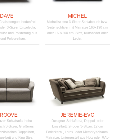
DAVE
MICHEL
Chaiselongue, bodenfrei.
Michel ist eine 3-Sitzer Schlafcouch bzw.
oder 3-Sitzer Einzelsofa.
Seitenschläfer mit Matratze 160x190 cm
füße und Polsterung aus
oder 160x200 cm. Stoff, Kunstleder oder
und Polyurethan.
Leder.
ROOVE
JEREMIE-EVO
tzer Schlafsofa, hohe
Designer-Schlafsofa, Doppel- oder
ch 3-Sitzer. Größeres
Einzelbett, 2- oder 3-Sitzer. 12 cm
anzösisches Doppelbett,
Federkern-, Latex- oder Memoryschaum-
pelbett und King Size.
Matratze. Untergestell aus Holz oder RAL-