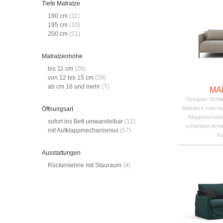
Tiefe Matratze
190 cm
(11)
195 cm
(10)
200 cm
(51)
Matratzenhöhe
bis 11 cm
(26)
von 12 bis 15 cm
(39)
ab cm 16 und mehr
(7)
MA
Designer-Schlaf
Matratze zum Au
Öffnungsart
Klappmechanis
sofort ins Bett umwandelbar
(12)
schlanken Armle
mit Aufklappmechanismus
(57)
Ku
Ausstattungen
Rückenlehne mit Stauraum
(9)