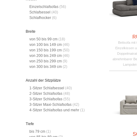
Einzelschlafsofas
(56)
Schlafsessel
(40)
Schlafhocker
(6)
Breite
R
von 50 bis 99 cm
(18)
Bettsofa mit 
von 100 bis 149 cm
(46)
Einzelkissen u
von 150 bis 199 cm
(50)
Doppelmatratz
von 200 bis 249 cm
(46)
abnehmbarer Be
von 250 bis 299 cm
(9)
Lampolet
von 300 bis 349 cm
(2)
Anzahl der Sitzplätze
1-Sitzer Schlafsessel
(40)
2-Sitzer Schlafsofas
(48)
3-Sitzer Schlafsofas
(55)
3-Sitzer Maxi-Schlafsofas
(42)
4-Sitzer Schlafsofas und mehr
(1)
Tiefe
bis 79 cm
(1)
S