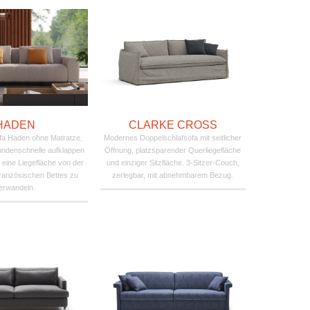
HADEN
CLARKE CROSS
fa Haden ohne Matratze,
Modernes Doppelschlafsofa mit seitlicher
undenschnelle aufklappen
Öffnung, platzsparender Querliegefläche
n eine Liegefläche von der
und einziger Sitzfläche. 3-Sitzer-Couch,
ranzösischen Bettes zu
zerlegbar, mit abnehmbarem Bezug.
erwandeln.