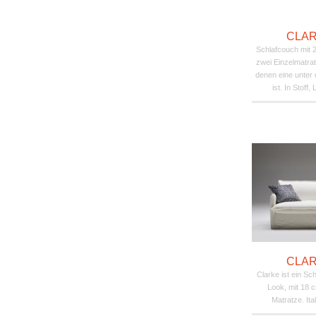
CLAR
Schlafcouch mit 2
zwei Einzelmatra
denen eine unter 
ist. In Stoff
CLAR
Clarke ist ein Sc
Look, mit 18 
Matratze. Ita