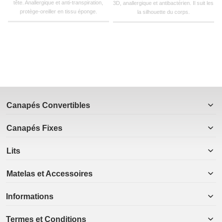
tête. Anallergique et anti-transpiration,
3D, anallergique et antibactérien. Il suit les
protège-oreiller en tissu éponge.
la silhouette du corps.
Canapés Convertibles
Canapés Fixes
Lits
Matelas et Accessoires
Informations
Termes et Conditions