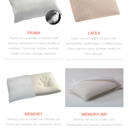
PIUMA
LATEX
Piuma est un oreiller en plume d'oie
Latex est un oreiller en latex anti-
blanche idéal pour un repos douillet et
transpiration anallergique et antibactérien.
moelleux. Sous-taie incluse, protège
Sous-taie en coton, protège oreiller en
oreiller en tissu éponge optionnel.
tissu éponge.
MEMORY
MEMORY AIR
Memory est un oreiller en mémoire de
Memory Air est un oreiller anti-
forme qui s'adapte aux courbures de la
transpiration en mousse memory et fibre