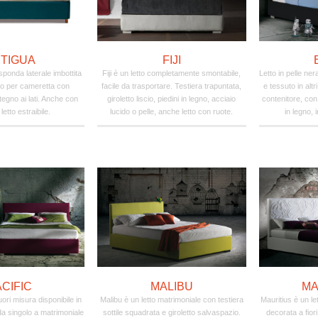
TIGUA
FIJI
sponda laterale imbottita
Fiji è un letto completamente smontabile,
Letto in pelle ner
tto per cameretta con
facile da trasportare. Testiera trapuntata,
e tessuto in altr
egno ai lati. Anche con
giroletto liscio, piedini in legno, acciaio
contenitore, con 
etto estraibile.
lucido o pelle, anche letto con ruote.
in legno, 
ACIFIC
MALIBU
MA
fuori misura disponibile in
Malibu è un letto matrimoniale con testiera
Mauritius è un le
da singolo a matrimoniale
sottile squadrata e giroletto salvaspazio.
decorata a fiori