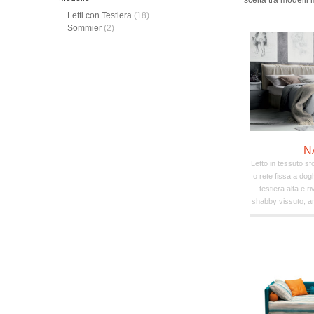
scelta tra modelli 
Letti con Testiera
(18)
Sommier
(2)
N
Letto in tessuto sf
o rete fissa a do
testiera alta e r
shabby vissuto, anc