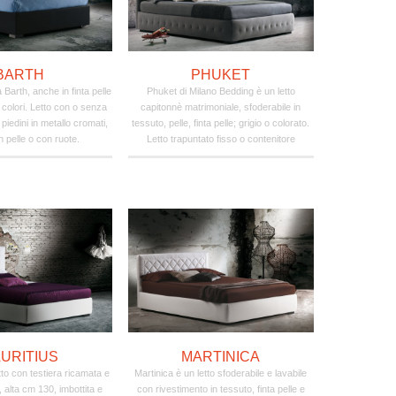
BARTH
PHUKET
a Barth, anche in finta pelle
Phuket di Milano Bedding è un letto
i colori. Letto con o senza
capitonnè matrimoniale, sfoderabile in
piedini in metallo cromati,
tessuto, pelle, finta pelle; grigio o colorato.
in pelle o con ruote.
Letto trapuntato fisso o contenitore
URITIUS
MARTINICA
tto con testiera ricamata e
Martinica è un letto sfoderabile e lavabile
, alta cm 130, imbottita e
con rivestimento in tessuto, finta pelle e