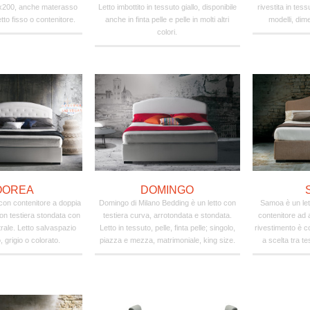
0x200, anche materasso
Letto imbottito in tessuto giallo, disponibile
rivestita in tessu
to fisso o contenitore.
anche in finta pelle e pelle in molti altri
modelli, dime
colori.
OOREA
DOMINGO
con contenitore a doppia
Domingo di Milano Bedding è un letto con
Samoa è un let
con testiera stondata con
testiera curva, arrotondata e stondata.
contenitore ad a
rale. Letto salvaspazio
Letto in tessuto, pelle, finta pelle; singolo,
rivestimento è c
 grigio o colorato.
piazza e mezza, matrimoniale, king size.
a scelta tra te