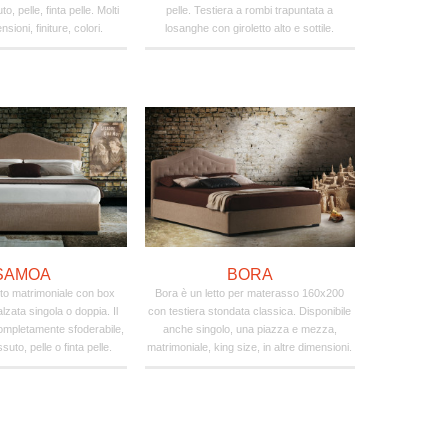
to, pelle, finta pelle. Molti
pelle. Testiera a rombi trapuntata a
nsioni, finiture, colori.
losanghe con giroletto alto e sottile.
SAMOA
BORA
to matrimoniale con box
Bora è un letto per materasso 160x200
lzata singola o doppia. Il
con testiera stondata classica. Disponibile
ompletamente sfoderabile,
anche singolo, una piazza e mezza,
ssuto, pelle o finta pelle.
matrimoniale, king size, in altre dimensioni.