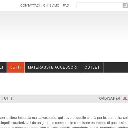
CONTATTACI
CHI SIAMO
FAQ
LI
LETTI
MATERASSI E ACCESSORI
OUTLET
TUTTI
BE
ORDINA PER
con testiera imbottita ma salvaspazio, qui troverai quello che fa per te. La nostra col
ingoli, caratterizzati da un giroletto compatto le cui misure eccedono di pochissimi 