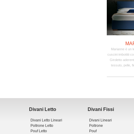
MA
Marianne è un le
cuscini imbottiti co
Giroletto aderen
tessuto, pelle, f
Divani Letto
Divani Fissi
Divani Letto Lineari
Divani Lineari
Poltrone Letto
Poltrone
Pouf Letto
Pouf