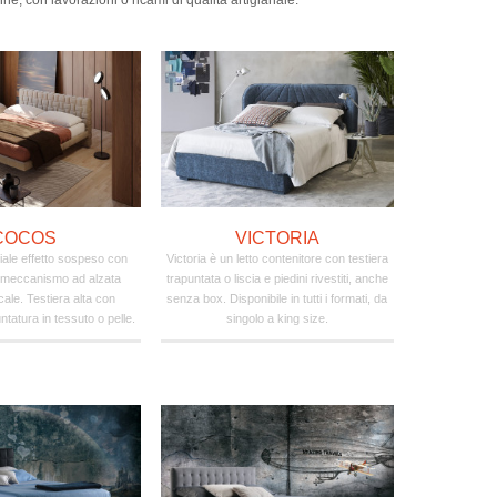
né, con lavorazioni o ricami di qualità artigianale.
COCOS
VICTORIA
iale effetto sospeso con
Victoria è un letto contenitore con testiera
e meccanismo ad alzata
trapuntata o liscia e piedini rivestiti, anche
cale. Testiera alta con
senza box. Disponibile in tutti i formati, da
ntatura in tessuto o pelle.
singolo a king size.