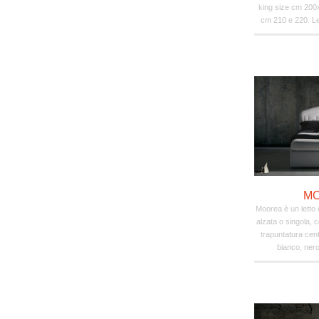
king size cm 20
cm 210 e 220. Let
M
Moorea è un letto 
alzata o singola, 
trapuntatura cent
bianco, nero,