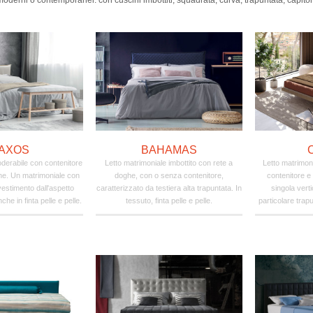
moderni o contemporanei: con cuscini imbottiti, squadrata, curva, trapuntata, capiton
AXOS
BAHAMAS
oderabile con contenitore
Letto matrimoniale imbottito con rete a
Letto matrimon
ghe. Un matrimoniale con
doghe, con o senza contenitore,
contenitore 
ivestimento dall'aspetto
caratterizzato da testiera alta trapuntata. In
singola verti
he in finta pelle e pelle.
tessuto, finta pelle e pelle.
particolare trapu