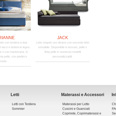
RIANNE
JACK
tto con testiera a due
Letto singolo uso divano con secondo letto
n lacci e bottoni in legno.
estraibile. Disponibile in tessuto, pelle o
te o con mantovana. In
finta pelle in numerosi modelli
inta pelle, con piedini o
personalizzabili.
ruote.
Letti
Materassi e Accessori
In
Letti con Testiera
Materassi per Letto
Ch
Sommier
Cuscini e Guanciali
FA
Coprirete, Coprimaterassi e
Ser