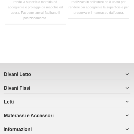
rende la superficie morbida ed
realizzato in poliestere ed è usato per
accogliente e protegge da macchie ed
rendere più accogliente la superficie e per
usura. Fascette laterali facilitano il
preservare il materasso dall'usura.
posizionamento.
Divani Letto
Divani Fissi
Letti
Materassi e Accessori
Informazioni