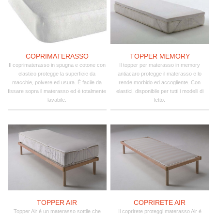
COPRIMATERASSO
TOPPER MEMORY
Il coprimaterasso in spugna e cotone con
Il topper per materasso in memory
elastico protegge la superficie da
antiacaro protegge il materasso e lo
macchie, polvere ed usura. È facile da
rende morbido ed accogliente. Con
fissare sopra il materasso ed è totalmente
elastici, disponibile per tutti i modelli di
lavabile.
letto.
TOPPER AIR
COPRIRETE AIR
Topper Air è un materasso sottile che
Il coprirete proteggi materasso Air è