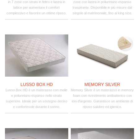
in 7 zone con strato in feltro e lastra in
zone con lastra in poliuretano espanso
lattice per aumentare il comfort
traspirante. Disponibile in più misure dal
complessivo e favorire un ottimo riposo.
singolo al matrimoniale, fino al king size.
LUSSO BOX HD
MEMORY SILVER
Lusso Box HD è un materasso con molle
Memory Silver è un materasso in memory
e poliuretano espanso nello strato
foam con rivestimento antibatterico con
superiore. Ideale per un sostegno deciso
ioni d'argento. Garantisce un ambiente di
e confortevole durante il sonno.
riposo salubre ed igienico.