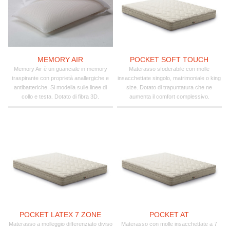
MEMORY AIR
POCKET SOFT TOUCH
Memory Air è un guanciale in memory
Materasso sfoderabile con molle
traspirante con proprietà anallergiche e
insacchettate singolo, matrimoniale o king
antibatteriche. Si modella sulle linee di
size. Dotato di trapuntatura che ne
collo e testa. Dotato di fibra 3D.
aumenta il comfort complessivo.
POCKET LATEX 7 ZONE
POCKET AT
Materasso a molleggio differenziato diviso
Materasso con molle insacchettate a 7