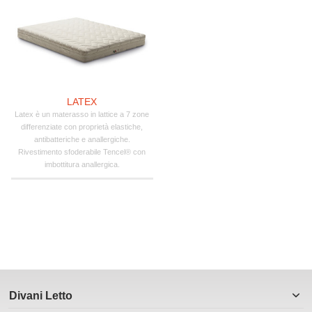
LATEX
Latex è un materasso in lattice a 7 zone
differenziate con proprietà elastiche,
antibatteriche e anallergiche.
Rivestimento sfoderabile Tencel® con
imbottitura anallergica.
Divani Letto