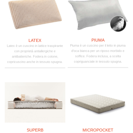
PIUMA
LATEX
Piuma è un cuscino per il letto in piuma
Latex è un cuscino in lattice traspirante
d'oca bianca per un riposo morbido e
con proprietà antiallergiche e
soffice. Fodera inclusa, a scelta
antibatteriche. Fodera in cotone,
copriguanciale in tessuto spugna.
copricuscino anche in tessuto spugna.
SUPERB
MICROPOCKET