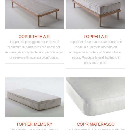
COPRIRETE AIR
TOPPER AIR
Il coprirete proteggi materasso Air è
Topper Air è un materasso sottile che
realizzato in poliestere ed è usato per
rende la superficie morbida ed
rendere più accogliente la superficie e per
accogliente e protegge da macchie ed
preservare il materasso dall'usura.
usura. Fascette laterali facilitano il
posizionamento.
TOPPER MEMORY
COPRIMATERASSO
Il topper per materasso in memory
Il coprimaterasso in spugna e cotone con