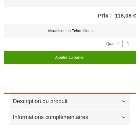
Prix :
118,08 €
Store
credits
generated:
Visualiser les Echantillons
Quantité:
Ajouter au panier
Description du produit
Informations complémentaires