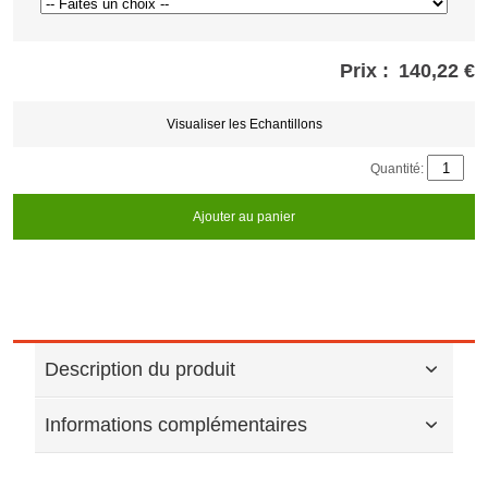
Prix :
140,22 €
Store
credits
generated:
Visualiser les Echantillons
Quantité:
Ajouter au panier
Description du produit
Informations complémentaires