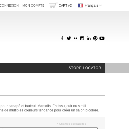
Français
CONNEXION
MON COMPTE
CART (0)
STORE LOCATOR
our canapé et fauteuil Marsalis. En tissu, cuir ou simili
s de multiples couleurs tendance pour créer un salon bicolore.
* Champs obligatoires