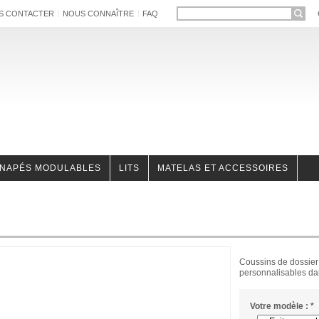
S CONTACTER
NOUS CONNAÎTRE
FAQ
NAPÉS MODULABLES
LITS
MATELAS ET ACCESSOIRES
Coussins de dossier p
personnalisables dan
Votre modèle :
*