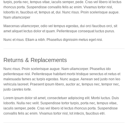
turpis, porta nec, tempus vitae, iaculis semper, pede. Cras vel libero id lectus
rhoncus porta. Suspendisse convallis felis ac enim. Vivamus tortor nisl,
lobortis in, faucibus et, tempus at, dui. Nunc risus. Proin scelerisque augue.
Nam ullamcorper
Maecenas ullamcorper, odio vel tempus egestas, dui orci faucibus orci, sit
amet aliquet lectus dolor et quam. Pellentesque consequat luctus purus.
Nunc et risus. Etiam a nibh. Phasellus dignissim metus eget nisi.
Returns & Replacements
Nunc risus. Proin scelerisque augue. Nam ullamcorper. Phasellus ido
pellentesque nisl. Pellentesque habitant morbi tristique senectus et netus et
malesuada fames ac turpis egestas. Nunc augue. Aenean sed justo non leo
vehicula laoreet. Praesent ipsum libero, auctor ac, tempus nec, tempor nec,
justo caretes lorte.
Lorem ipsum dolor sit amet, consectetuer adipiscing elit. Morbi luctus. Duis
lobortis. Nulla nec velit. Suspendisse tortor turpis, porta nec, tempus vitae,
iaculis semper, pede. Cras vel libero id lectus rhoncus porta. Suspendisse
convallis felis ac enim. Vivamus tortor nisl, lot intecis, faucibus etri.