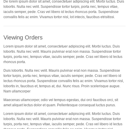
De lorem ipsum dolor sit amet, consectetuer adipiscing elit. Morbi luctus. Duis
lobortis. Nulla nec velit. Suspendisse tortor turpis, porta nec, tempus vitae,
iaculis semper, pede. Cras vel libero id lectus rhoncus porta. Suspendisse
convallis felis ac enim. Vivamus tortor nisl, lot intecis, faucibus etrisitissi.
Viewing Orders
Lorem ipsum dolor sit amet, consectetuer adipiscing elit. Morbi luctus. Duis
lobortis. Nulla nec velit. Mauris pulvinar erat non massa. Suspendisse tortor
turpis, porta nec, tempus vitae, iaculis semper, pede. Cras vel libero id lectus
rhoncus porta.
Duis lobortis. Nulla nec velit. Mauris pulvinar erat non massa. Suspendisse
tortor turpis, porta nec, tempus vitae, iaculis semper, pede. Cras vel libero id
lectus rhoncus porta. Suspendisse convallis felis ac enim. Vivamus tortor nisl,
lobortis in, faucibus et, tempus at, dui. Nunc risus. Proin scelerisque augue.
Nam ullamcorper
Maecenas ullamcorper, odio vel tempus egestas, dui orci faucibus orci, sit
amet aliquet lectus dolor et quam. Pellentesque consequat luctus purus.
Lorem ipsum dolor sit amet, consectetuer adipiscing elit. Morbi luctus. Duis
lobortis. Nulla nec velit. Mauris pulvinar erat non massa. Suspendisse tortor
turpis, porta nec, tempus vitae, iaculis semper, pede. Cras vel libero id lectus