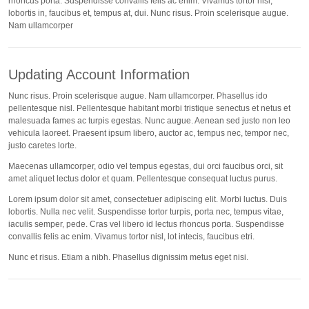
rhoncus porta. Suspendisse convallis felis ac enim. Vivamus tortor nisl,
lobortis in, faucibus et, tempus at, dui. Nunc risus. Proin scelerisque augue.
Nam ullamcorper
Updating Account Information
Nunc risus. Proin scelerisque augue. Nam ullamcorper. Phasellus ido
pellentesque nisl. Pellentesque habitant morbi tristique senectus et netus et
malesuada fames ac turpis egestas. Nunc augue. Aenean sed justo non leo
vehicula laoreet. Praesent ipsum libero, auctor ac, tempus nec, tempor nec,
justo caretes lorte.
Maecenas ullamcorper, odio vel tempus egestas, dui orci faucibus orci, sit
amet aliquet lectus dolor et quam. Pellentesque consequat luctus purus.
Lorem ipsum dolor sit amet, consectetuer adipiscing elit. Morbi luctus. Duis
lobortis. Nulla nec velit. Suspendisse tortor turpis, porta nec, tempus vitae,
iaculis semper, pede. Cras vel libero id lectus rhoncus porta. Suspendisse
convallis felis ac enim. Vivamus tortor nisl, lot intecis, faucibus etri.
Nunc et risus. Etiam a nibh. Phasellus dignissim metus eget nisi.