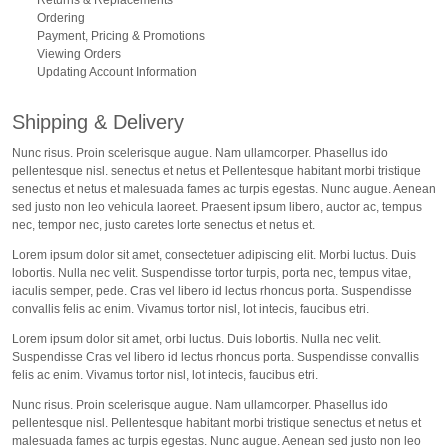
Returns & Replacements
Ordering
Payment, Pricing & Promotions
Viewing Orders
Updating Account Information
Shipping & Delivery
Nunc risus. Proin scelerisque augue. Nam ullamcorper. Phasellus ido
pellentesque nisl. senectus et netus et Pellentesque habitant morbi tristique
senectus et netus et malesuada fames ac turpis egestas. Nunc augue. Aenean
sed justo non leo vehicula laoreet. Praesent ipsum libero, auctor ac, tempus
nec, tempor nec, justo caretes lorte senectus et netus et.
Lorem ipsum dolor sit amet, consectetuer adipiscing elit. Morbi luctus. Duis
lobortis. Nulla nec velit. Suspendisse tortor turpis, porta nec, tempus vitae,
iaculis semper, pede. Cras vel libero id lectus rhoncus porta. Suspendisse
convallis felis ac enim. Vivamus tortor nisl, lot intecis, faucibus etri.
Lorem ipsum dolor sit amet, orbi luctus. Duis lobortis. Nulla nec velit.
Suspendisse Cras vel libero id lectus rhoncus porta. Suspendisse convallis
felis ac enim. Vivamus tortor nisl, lot intecis, faucibus etri.
Nunc risus. Proin scelerisque augue. Nam ullamcorper. Phasellus ido
pellentesque nisl. Pellentesque habitant morbi tristique senectus et netus et
malesuada fames ac turpis egestas. Nunc augue. Aenean sed justo non leo