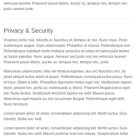
vehicula laoreet. Praesent ipsum libero, auctor ac, tempus nec, tempor nec,
justo caretes lorte.
Privacy & Security
Vivamus tortor nisl, lobortis in, faucibus et, tempus at, dui. Nunc risus. Proin
scelerisque augue. Nam ullamcorper. Phasellus id massa. Pellentesque nisl.
Pellentesque habitant morbi tristique senectus et netus et malesuada fames
ac turpis egestas. Nunc augue. Aenean sed justo non leo vehicula laoreet.
Praesent ipsum libero, auctor ac, tempus nec, tempor nec, justo.
Maecenas ullamcorper, odio vel tempus egestas, dui orci faucibus orci, sit
amet aliquet lectus dolor et quam. Pellentesque consequat luctus purus. Nunc
et risus. Etiam a nibh. Phasellus dignissim metus eget nisi. Vestibulum sapien
dolor, aliquet nec, porta ac, malesuada a, libero. Praesent feugiat purus eget
est. Nulla facilisi. Vestibulum tincidunt sapien eu velit. Mauris purus.
Maecenas eget mauris eu orci accumsan feugiat. Pellentesque eget velit.
Nunc tincidunt.
Lorem ipsum dolor sit amet, consectetuer adipiscing elit. Morbi luctus. Duis
lobortis. Nulla nec velit.
Lorem ipsum dolor sit amet, consectetuer adipiscing elit. Morbi luctus. Duis
lobortis. Nulla nec velit. Mauris pulvinar erat non massa. Suspendisse tortor