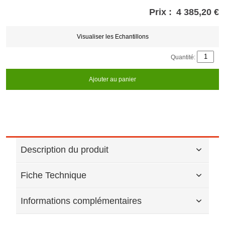
Prix :
4 385,20 €
Store
credits
generated:
Visualiser les Echantillons
Quantité:
Ajouter au panier
Description du produit
Fiche Technique
Informations complémentaires