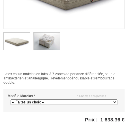
Latex est un matelas en latex à 7 zones de portance différenciée, souple,
antibactérien et anallergique. Revêtement déhoussable et rembourrage
double.
Modèle Matelas
*
* Champs obligatoires
Prix :
1 638,36 €
Store
credits
generated: