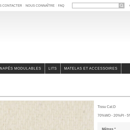
S CONTACTER
NOUS CONNAÎTRE
FAQ
NAPÉS MODULABLES
LITS
MATELAS ET ACCESSOIRES
Tissu Cat.D
70%WO - 20%PI - 5
Mètres
*