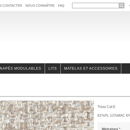
S CONTACTER
NOUS CONNAÎTRE
FAQ
NAPÉS MODULABLES
LITS
MATELAS ET ACCESSOIRES
Tissu Cat.E
81%PL 12%MAC 6
Metratura
*