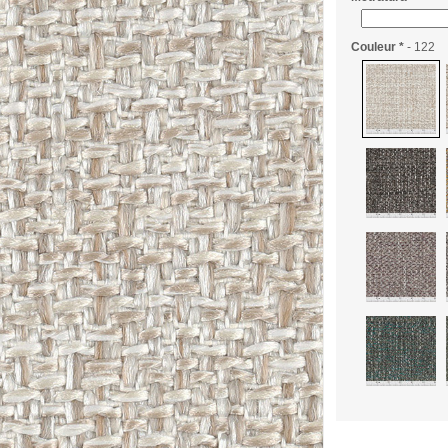
Couleur
*
- 122