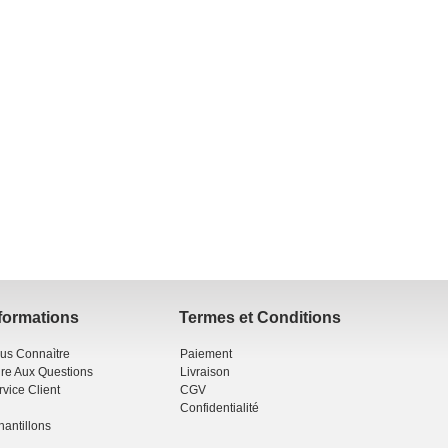
formations
Termes et Conditions
us Connaìtre
Paiement
ire Aux Questions
Livraison
rvice Client
CGV
Confidentialité
hantillons