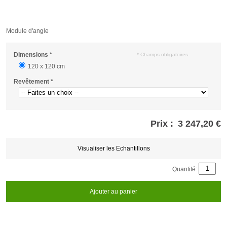
Module d'angle
Dimensions
*
* Champs obligatoires
120 x 120 cm
Revêtement
*
Prix :
3 247,20 €
Store
credits
generated:
Visualiser les Echantillons
Quantité:
Ajouter au panier