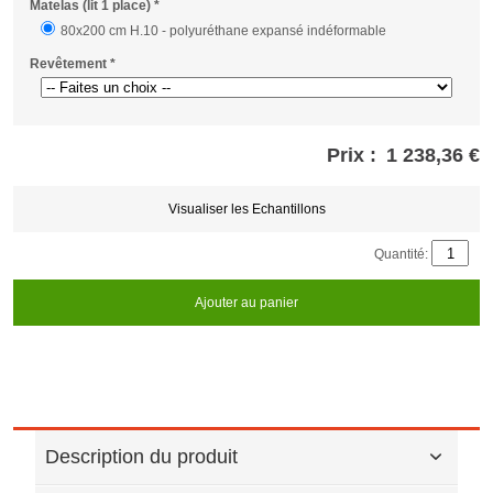
Matelas (lit 1 place)
*
80x200 cm H.10 - polyuréthane expansé indéformable
Revêtement
*
Prix :
1 238,36 €
Store
credits
generated:
Visualiser les Echantillons
Quantité:
Ajouter au panier
Description du produit