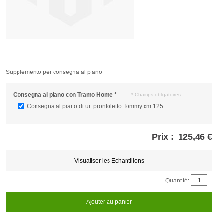
Supplemento per consegna al piano
Consegna al piano con Tramo Home
*
* Champs obligatoires
Consegna al piano di un prontoletto Tommy cm 125
Prix :
125,46 €
Store
credits
generated:
Visualiser les Echantillons
Quantité:
Ajouter au panier