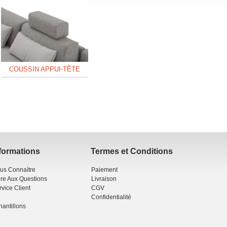
DUKE - 3 PLACES FIXE
DUKE - 3 PLACES
DUKE -
CONVERTIBLE
C
COUSSIN APPUI-TÊTE
formations
Termes et Conditions
us Connaìtre
Paiement
ire Aux Questions
Livraison
rvice Client
CGV
Confidentialité
hantillons