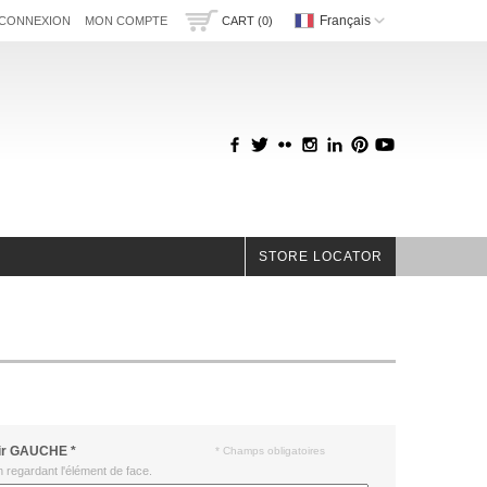
Français
CONNEXION
MON COMPTE
CART (0)
STORE LOCATOR
ir GAUCHE
*
* Champs obligatoires
n regardant l'élément de face.