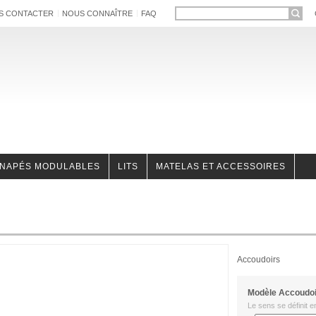
S CONTACTER
NOUS CONNAÎTRE
FAQ
NAPÉS MODULABLES
LITS
MATELAS ET ACCESSOIRES
Accoudoirs
Modèle Accoudo
Le sens se définit e