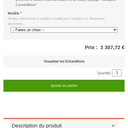
Convertibles".
Modèle
*
Veuillez sélectionner le modèle souhaité pour visualiser les dimensions
disponibles.
Prix :
3 307,72 €
Store
credits
generated:
Visualiser les Echantillons
Quantité:
Ajouter au panier
Description du produit