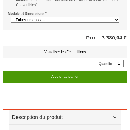
Convertibles".
Modèle et Dimensions
*
Prix :
3 380,04 €
Store
credits
generated:
Visualiser les Echantillons
Quantité:
Ajouter au panier
Description du produit