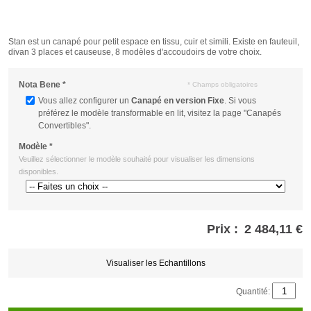
Stan est un canapé pour petit espace en tissu, cuir et simili. Existe en fauteuil,
divan 3 places et causeuse, 8 modèles d'accoudoirs de votre choix.
Nota Bene
*
* Champs obligatoires
Vous allez configurer un
Canapé en version Fixe
. Si vous
préférez le modèle transformable en lit, visitez la page "Canapés
Convertibles".
Modèle
*
Veuillez sélectionner le modèle souhaité pour visualiser les dimensions
disponibles.
Prix :
2 484,11 €
Store
credits
generated:
Visualiser les Echantillons
Quantité: