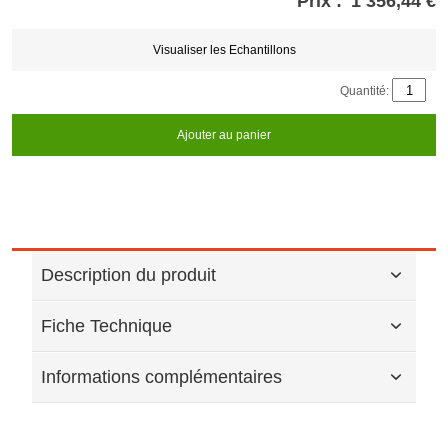
Prix :
1 356,44 €
Store
credits
generated:
Visualiser les Echantillons
Quantité:
Ajouter au panier
Description du produit
Fiche Technique
Informations complémentaires