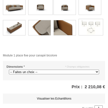
Module 1 place fixe pour canapé bicolore
Dimensions
*
* Champs obligatoires
Prix :
2 210,08 €
Store
credits
generated:
Visualiser les Echantillons