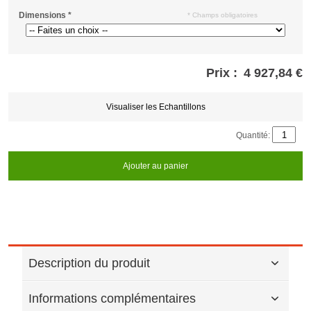
Dimensions
*
* Champs obligatoires
Prix :
4 927,84 €
Store
credits
generated:
Visualiser les Echantillons
Quantité:
Ajouter au panier
Description du produit
Informations complémentaires