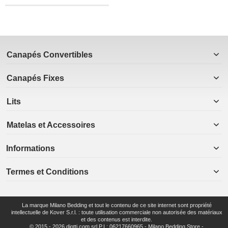
Canapés Convertibles
Canapés Fixes
Lits
Matelas et Accessoires
Informations
Termes et Conditions
La marque Milano Bedding et tout le contenu de ce site internet sont propriété
intellectuelle de Kover S.r.l. : toute utilisation commerciale non autorisée des matériaux
et des contenus est interdite.
© 2015 - 2026 diotti.com srl P.I.: 06217660965 - Milano Bedding Store -