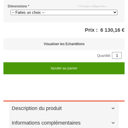
Dimensions
*
* Champs obligatoires
Prix :
6 130,16 €
Store
credits
generated:
Visualiser les Echantillons
Quantité:
Ajouter au panier
Description du produit
Informations complémentaires