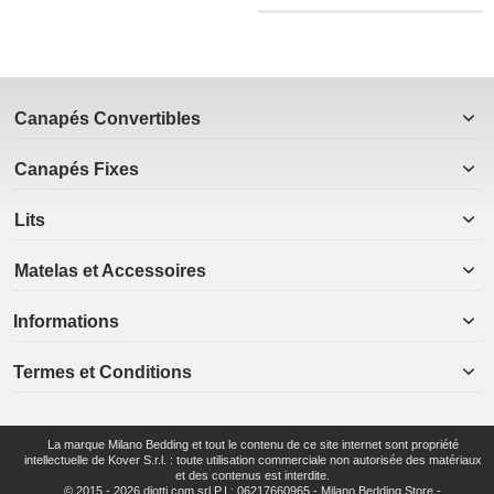
Canapés Convertibles
Canapés Fixes
Lits
Matelas et Accessoires
Informations
Termes et Conditions
La marque Milano Bedding et tout le contenu de ce site internet sont propriété
intellectuelle de Kover S.r.l. : toute utilisation commerciale non autorisée des matériaux
et des contenus est interdite.
© 2015 - 2026 diotti.com srl P.I.: 06217660965 - Milano Bedding Store -