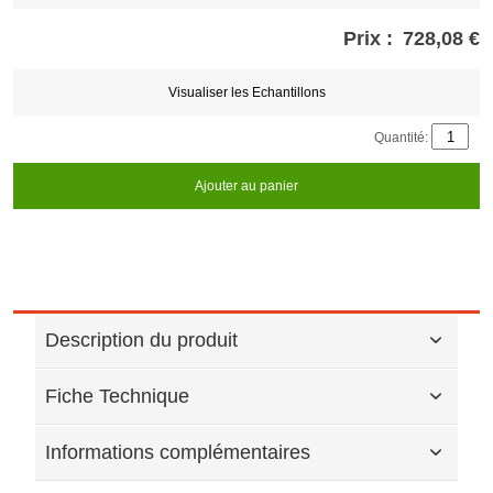
Prix :
728,08 €
Store
credits
generated:
Visualiser les Echantillons
Quantité:
Ajouter au panier
Description du produit
Fiche Technique
Informations complémentaires