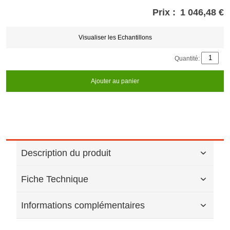
Prix :
1 046,48 €
Store
credits
generated:
Visualiser les Echantillons
Quantité:
Ajouter au panier
Description du produit
Fiche Technique
Informations complémentaires