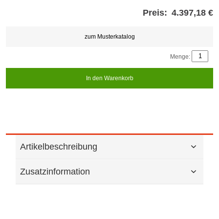
Preis:
4.397,18 €
Store
credits
generated:
zum Musterkatalog
Menge:
In den Warenkorb
Artikelbeschreibung
Zusatzinformation