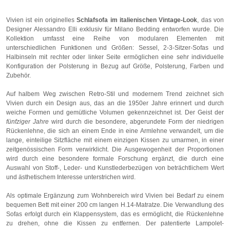
Vivien ist ein originelles
Schlafsofa im italienischen Vintage-Look
, das von
Designer Alessandro Elli exklusiv für Milano Bedding entworfen wurde. Die
Kollektion umfasst eine Reihe von modularen Elementen mit
unterschiedlichen Funktionen und Größen: Sessel, 2-3-Sitzer-Sofas und
Halbinseln mit rechter oder linker Seite ermöglichen eine sehr individuelle
Konfiguration der Polsterung in Bezug auf Größe, Polsterung, Farben und
Zubehör.
Auf halbem Weg zwischen Retro-Stil und modernem Trend zeichnet sich
Vivien durch ein Design aus, das an die 1950er Jahre erinnert und durch
weiche Formen und gemütliche Volumen gekennzeichnet ist. Der Geist der
fünfziger Jahre
wird durch die besondere, abgerundete Form der niedrigen
Rückenlehne, die sich an einem Ende in eine Armlehne verwandelt, um die
lange, einteilige Sitzfläche mit einem einzigen Kissen zu umarmen, in einer
zeitgenössischen Form verwirklicht. Die Ausgewogenheit der Proportionen
wird durch eine besondere formale Forschung ergänzt, die durch eine
Auswahl von Stoff-, Leder- und Kunstlederbezügen von beträchtlichem Wert
und ästhetischem Interesse unterstrichen wird.
Als optimale Ergänzung zum Wohnbereich wird Vivien bei Bedarf zu einem
bequemen Bett mit einer 200 cm langen H.14-Matratze. Die Verwandlung des
Sofas erfolgt durch ein Klappensystem, das es ermöglicht, die Rückenlehne
zu drehen, ohne die Kissen zu entfernen. Der patentierte Lampolet-