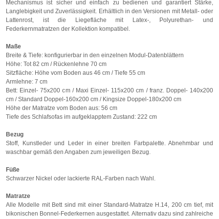
Mechanismus ist sicher und einfach zu bedienen und garantiert Stärke,
Langlebigkeit und Zuverlässigkeit. Erhältlich in den Versionen mit Metall- oder
Lattenrost, ist die Liegefläche mit Latex-, Polyurethan- und
Federkernmatratzen der Kollektion kompatibel.
Maße
Breite & Tiefe: konfigurierbar in den einzelnen Modul-Datenblättern
Höhe: Tot 82 cm / Rückenlehne 70 cm
Sitzfläche: Höhe vom Boden aus 46 cm / Tiefe 55 cm
Armlehne: 7 cm
Bett: Einzel- 75x200 cm / Maxi Einzel- 115x200 cm / franz. Doppel- 140x200
cm / Standard Doppel-160x200 cm / Kingsize Doppel-180x200 cm
Höhe der Matratze vom Boden aus: 56 cm
Tiefe des Schlafsofas im aufgeklapptem Zustand: 222 cm
Bezug
Stoff, Kunstleder und Leder in einer breiten Farbpalette. Abnehmbar und
waschbar gemäß den Angaben zum jeweiligen Bezug.
Füße
Schwarzer Nickel oder lackierte RAL-Farben nach Wahl.
Matratze
Alle Modelle mit Bett sind mit einer Standard-Matratze H.14, 200 cm tief, mit
bikonischen Bonnel-Federkernen ausgestattet. Alternativ dazu sind zahlreiche