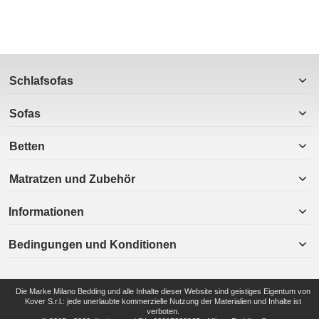
Schlafsofas
Sofas
Betten
Matratzen und Zubehör
Informationen
Bedingungen und Konditionen
Die Marke Milano Bedding und alle Inhalte dieser Website sind geistiges Eigentum von
Kover S.r.l.: jede unerlaubte kommerzielle Nutzung der Materialien und Inhalte ist
verboten.