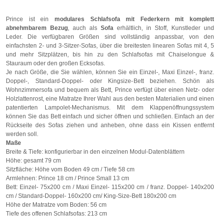
Prince ist ein
modulares Schlafsofa mit Federkern mit komplett
abnehmbarem Bezug
, auch als
Sofa
erhältlich, in Stoff, Kunstleder und
Leder. Die verfügbaren Größen sind vollständig anpassbar, von den
einfachsten 2- und 3-Sitzer-Sofas, über die breitesten linearen Sofas mit 4, 5
und mehr Sitzplätzen, bis hin zu den Schlafsofas mit Chaiselongue &
Stauraum oder den großen Ecksofas.
Je nach Größe, die Sie wählen, können Sie ein Einzel-, Maxi Einzel-, franz.
Doppel-, Standard-Doppel- oder Kingsize-Bett beziehen. Schön als
Wohnzimmersofa und bequem als Bett, Prince verfügt über einen Netz- oder
Holzlattenrost, eine Matratze Ihrer Wahl aus den besten Materialien und einen
patentierten Lampolet-Mechanismus. Mit dem Klappenöffnungssystem
können Sie das Bett einfach und sicher öffnen und schließen. Einfach an der
Rückseite des Sofas ziehen und anheben, ohne dass ein Kissen entfernt
werden soll.
Maße
Breite & Tiefe: konfigurierbar in den einzelnen Modul-Datenblättern
Höhe: gesamt 79 cm
Sitzfläche: Höhe vom Boden 49 cm / Tiefe 58 cm
Armlehnen: Prince 18 cm / Prince Small 13 cm
Bett: Einzel- 75x200 cm / Maxi Einzel- 115x200 cm / franz. Doppel- 140x200
cm / Standard-Doppel- 160x200 cm/ King-Size-Bett 180x200 cm
Höhe der Matratze vom Boden: 56 cm
Tiefe des offenen Schlafsofas: 213 cm