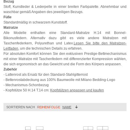
Bezug
Stoff, Kunstleder & Lederpelle in einer breiten Farbpalette. Abnehmbar und
waschbar gemäß Angaben des jeweiligen Bezugs.
Füße
Standardmäßig in schwarzem Kunststoff.
Matratze
Alle Modelle enthalten eine Standard-Matratze H.14 mit Bonnel-
Bikonusfedern. Alternativ dazu gibt es viele andere Matratzen mit
Taschenfederkern, Polyurethan und Latex.
Lesen Sie bitte den Matratzen-
Leitfaden
, um die technischen Details zu erfahren.
Für absoluten Komfort können Sie den exklusiven Prestige-Bettmechanismus
mit einer Matratze mit Taschenfedern mit differenzierter Kompression wählen,
die sich ergonomisch an das Gewicht und die Form des Körpers anpassen.
Zubehör
- Lattenrost als Ersatz für den Standard-Stahlgitterrost
- Bettenrostabdeckung aus 100% Baumwolle mit Milano Bedding-Logo
- Mechanismus-Schonbezug
- Kopfstütze 50 H.14 T.14 cm:
Kopfstützen anpassen und kaufen
SORTIEREN NACH
REIHENFOLGE
NAME