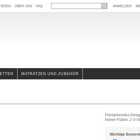
TIEREN
ÜBER UNS
FAQ
ANMELDEN
ME
ETTEN
MATRATZEN UND ZUBEHÖR
Freistehendes Desig
hohen Füßen. 2-3-Sit
Wichtige Bemer