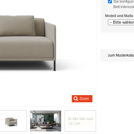
Sie konfigur
Bett interess
Modell und Maße
Store
credits
generated:
zum Musterkata
Zoom