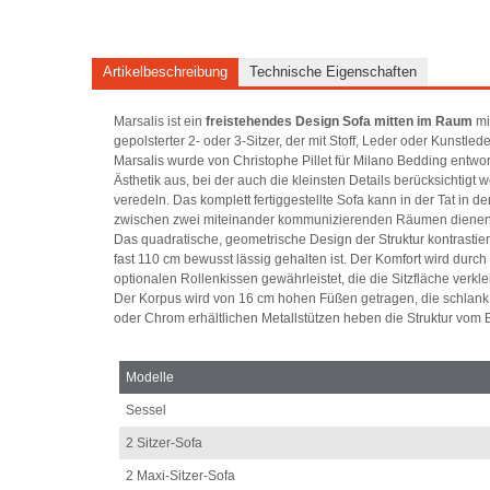
Artikelbeschreibung
Technische Eigenschaften
Marsalis ist ein
freistehendes Design Sofa mitten im Raum
mi
gepolsterter 2- oder 3-Sitzer, der mit Stoff, Leder oder Kunstled
Marsalis wurde von Christophe Pillet für Milano Bedding entwor
Ästhetik aus, bei der auch die kleinsten Details berücksicht
veredeln. Das komplett fertiggestellte Sofa kann in der Tat in
zwischen zwei miteinander kommunizierenden Räumen dienen
Das quadratische, geometrische Design der Struktur kontrastier
fast 110 cm bewusst lässig gehalten ist. Der Komfort wird dur
optionalen Rollenkissen gewährleistet, die die Sitzfläche verkl
Der Korpus wird von 16 cm hohen Füßen getragen, die schlank 
oder Chrom erhältlichen Metallstützen heben die Struktur vo
Modelle
Sessel
2 Sitzer-Sofa
2 Maxi-Sitzer-Sofa