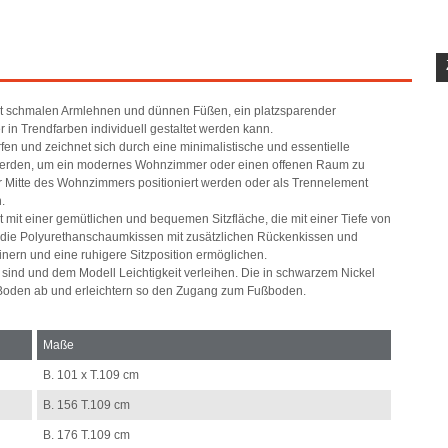
t schmalen Armlehnen und dünnen Füßen, ein platzsparender
er in Trendfarben individuell gestaltet werden kann.
fen und zeichnet sich durch eine minimalistische und essentielle
igt werden, um ein modernes Wohnzimmer oder einen offenen Raum zu
 der Mitte des Wohnzimmers positioniert werden oder als Trennelement
.
t mit einer gemütlichen und bequemen Sitzfläche, die mit einer Tiefe von
ch die Polyurethanschaumkissen mit zusätzlichen Rückenkissen und
einern und eine ruhigere Sitzposition ermöglichen.
sind und dem Modell Leichtigkeit verleihen. Die in schwarzem Nickel
m Boden ab und erleichtern so den Zugang zum Fußboden.
Maße
B. 101 x T.109 cm
B. 156 T.109 cm
B. 176 T.109 cm