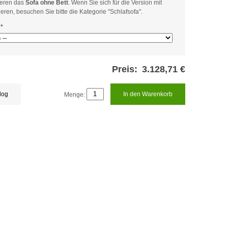
ieren das
Sofa ohne Bett
. Wenn Sie sich für die Version mit
ieren, besuchen Sie bitte die Kategorie "Schlafsofa".
*
Preis:
3.128,71 €
log
Menge:
In den Warenkorb