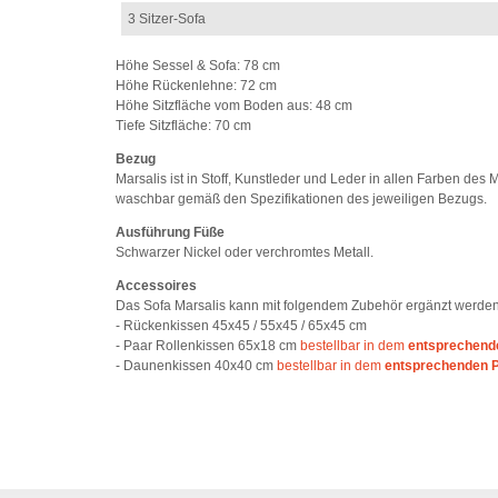
3 Sitzer-Sofa
Höhe Sessel & Sofa: 78 cm
Höhe Rückenlehne: 72 cm
Höhe Sitzfläche vom Boden aus: 48 cm
Tiefe Sitzfläche: 70 cm
Bezug
Marsalis ist in Stoff, Kunstleder und Leder in allen Farben de
waschbar gemäß den Spezifikationen des jeweiligen Bezugs.
Ausführung Füße
Schwarzer Nickel oder verchromtes Metall.
Accessoires
Das Sofa Marsalis kann mit folgendem Zubehör ergänzt werden
- Rückenkissen 45x45 / 55x45 / 65x45 cm
- Paar Rollenkissen 65x18 cm
bestellbar in dem
entsprechende
- Daunenkissen 40x40 cm
bestellbar in dem
entsprechenden P