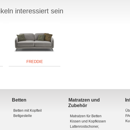
eln interessiert sein
FREDDIE
Betten
Matratzen und
In
Zubehör
Betten mit Kopfteil
Üb
Bettgestelle
FA
Matratzen für Betten
Ku
Kissen und Kopfkissen
Lattenrostschoner,