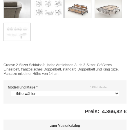
Groove 2-Sitzer Schlafsofa, hohe Armlehnen.Auch 3-Sitzer. Größeres
Einzelbett, französisches Doppelbett, standard Doppelbett und King Size.
Matratze mit einer Höhe von 14 cm.
Modell und Maße
*
* Pflichtfelder
Preis:
4.366,82 €
Store
credits
generated:
zum Musterkatalog