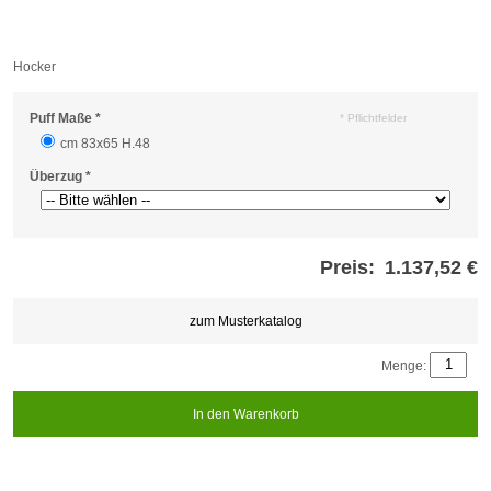
Hocker
Puff Maße
*
* Pflichtfelder
cm 83x65 H.48
Überzug
*
Preis:
1.137,52 €
Store
credits
generated:
zum Musterkatalog
Menge:
In den Warenkorb