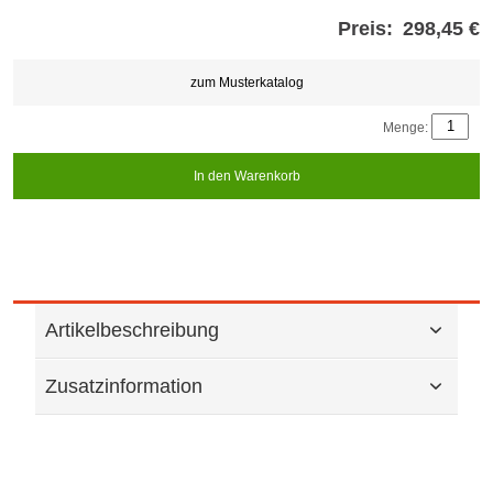
Preis:
298,45 €
Store
credits
generated:
zum Musterkatalog
Menge:
In den Warenkorb
Artikelbeschreibung
Zusatzinformation