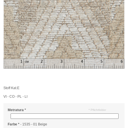
Stoff Kat.E
VI - CO - PL - LI
Metratura
*
* Pflichtfelder
Farbe
*
- 1535 - 01 Beige