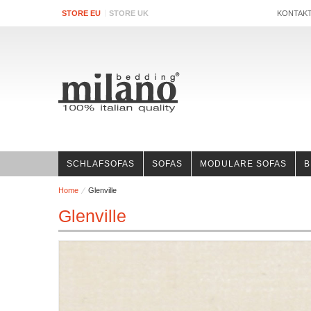
STORE EU
STORE UK
KONTAK
SCHLAFSOFAS
SOFAS
MODULARE SOFAS
B
Home
Glenville
Glenville