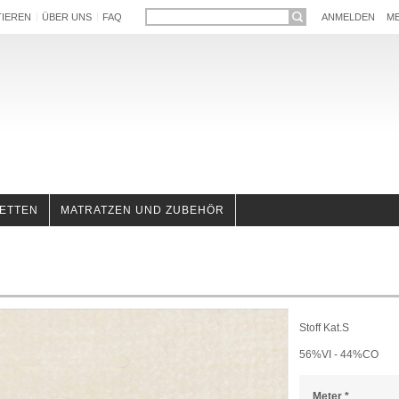
TIEREN
ÜBER UNS
FAQ
ANMELDEN
ME
ETTEN
MATRATZEN UND ZUBEHÖR
Stoff Kat.S
56%VI - 44%CO
Meter
*