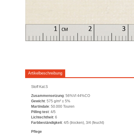
Artikelbeschreibung
Stoff Kat.S
Zusammensetzung
: 56%VI 44%CO
Gewicht
: 575 g/m² ± 5%
Martindale
: 50.000 Touren
Pilling test
: 4/5
Lichtechtheit
: 6
Farbbeständigkeit
: 4/5 (trocken), 3/4 (feucht)
Pflege