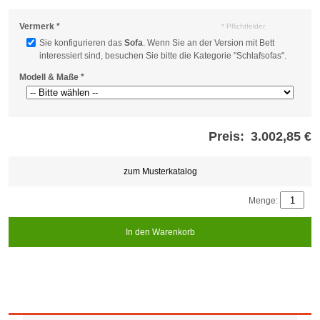
Vermerk
*
* Pflichtfelder
Sie konfigurieren das
Sofa
. Wenn Sie an der Version mit Bett
interessiert sind, besuchen Sie bitte die Kategorie "Schlafsofas".
Modell & Maße
*
Preis:
3.002,85 €
Store
credits
generated:
zum Musterkatalog
Menge:
In den Warenkorb