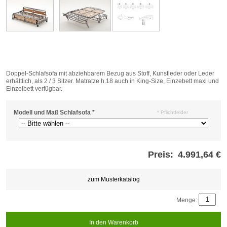
Doppel-Schlafsofa mit abziehbarem Bezug aus Stoff, Kunstleder oder Leder
erhältlich, als 2 / 3 Sitzer. Matratze h.18 auch in King-Size, Einzebett maxi und
Einzelbett verfügbar.
Modell und Maß Schlafsofa
*
* Pflichtfelder
Preis:
4.991,64 €
Store
credits
generated:
zum Musterkatalog
Menge:
In den Warenkorb