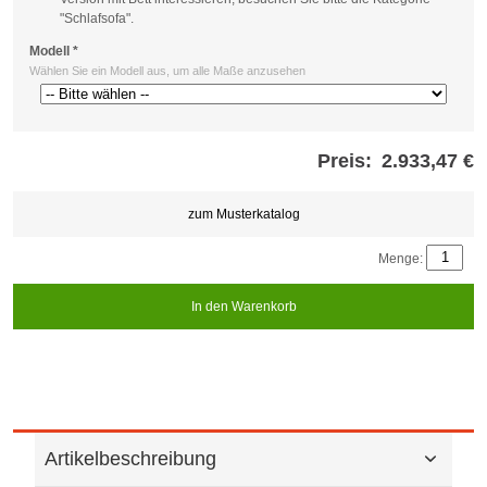
"Schlafsofa".
Modell
*
Wählen Sie ein Modell aus, um alle Maße anzusehen
Preis:
2.933,47 €
Store
credits
generated:
zum Musterkatalog
Menge:
In den Warenkorb
Artikelbeschreibung