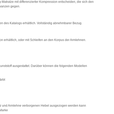
g-Matratze mit differenzierter Kompression entscheiden, die sich den
twanzen gegen.
rben des Katalogs erhältlich. Vollständig abnehmbarer Bezug.
on erhältlich, oder mit Schleifen an den Korpus der Armlehnen.
nststoff ausgestattet. Darüber können die folgenden Modellen
ärbt
 Sitz und Armlehne verborgenen Hebel ausgezogen werden kann
 Marke