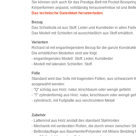
Sie können sich auch für das Prestige-Bett mit Pocket Boxsprin
Körperformen anpasst, vollständig herausnehmbar ist und Bet
Das technische Datenblatt herunterladen
.
Bezug
Das Schlafsofa ist aus Stoff, Leder und Kunstleder in allen Fa
Das Modell mit Schleifen ist ausschließlich aus Stoff erhältlich.
Varianten
Richard ist mit enganliegendem Bezug für die ganze Konstrukti
Die erhälltichen Modellen sind wie folgt:
- enganliegendes Modell: Stoff, Leder, Kunstleder
- Modell mit lateralen Schleifen: Stoff
Füße
Standard wird das Sofa mit tragenden Füßen, aus schwarzem Ku
ausgewählt werden:
- "Q" schräg aus Holz: natur, kirschbaum oder wengè gefärbt
- "T" zylinderformig aus Holz: natur, kirschbaum oder wengè gef
- zylindrisch, mit Fußplatte aus verchromtem Metall
Zubehör
- Lattenrost aus Holz anstatt des standard Stahlrostes
- Mechanik mit verdeckten Rollen, die durch einen zwischen
- Bettrostauflage aus Baumwolle/Polyester mit Milano Bedding