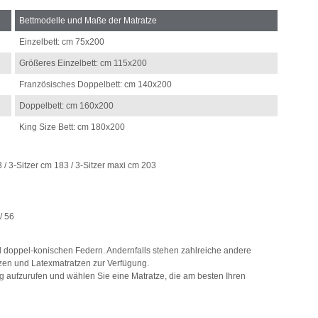
Bettmodelle und Maße der Matratze
Einzelbett: cm 75x200
Größeres Einzelbett: cm 115x200
Französisches Doppelbett: cm 140x200
Doppelbett: cm 160x200
King Size Bett: cm 180x200
3 / 3-Sitzer cm 183 / 3-Sitzer maxi cm 203
/ 56
ll doppel-konischen Federn. Andernfalls stehen zahlreiche andere
zen und Latexmatratzen zur Verfügung.
 aufzurufen und wählen Sie eine Matratze, die am besten Ihren