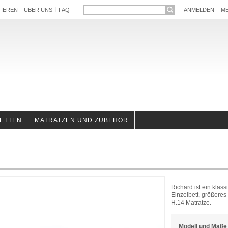
TIEREN
ÜBER UNS
FAQ
ANMELDEN
ME
ETTEN
MATRATZEN UND ZUBEHÖR
Richard ist ein klas
Einzelbett, größeres
H.14 Matratze.
Modell und Maße