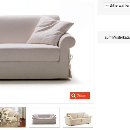
Store
credits
generated:
zum Musterkata
Zoom