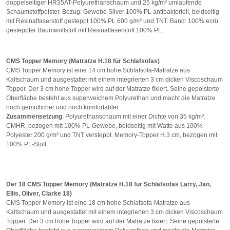
doppelseitiger HR35AT-Polyurethanschaum und 25 kg/m³ umlaufende
Schaumstoffpolster. Bezug: Gewebe Silver 100% PL antibakteriell, beidseitig
mit Resinatfaserstoff gesteppt 100% PL 600 g/m² und TNT. Band: 100% ecrü
gesteppter Baumwollstoff mit Resinatfaserstoff 100% PL.
CMS Topper Memory (Matratze H.18 für Schlafsofas)
CMS Topper Memory ist eine 14 cm hohe Schlafsofa-Matratze aus
Kaltschaum und ausgestattet mit einem integrierten 3 cm dicken Viscoschaum
Topper. Der 3 cm hohe Topper wird auf der Matratze fixiert. Seine gepolsterte
Oberfläche besteht aus superweichem Polyurethan und macht die Matratze
noch gemütlicher und noch komfortabler.
Zusammensetzung
: Polyurethanschaum mit einer Dichte von 35 kg/m³.
CMHR, bezogen mit 100% PL-Gewebe, beidseitig mit Watte aus 100%
Polyester 200 g/m² und TNT versteppt. Memory-Topper H.3 cm, bezogen mit
100% PL-Stoff.
Der 18 CMS Topper Memory (Matratze H.18 für Schlafsofas Larry, Jan,
Ellis, Oliver, Clarke 18)
CMS Topper Memory ist eine 18 cm hohe Schlafsofa-Matratze aus
Kaltschaum und ausgestattet mit einem integrierten 3 cm dicken Viscoschaum
Topper. Der 3 cm hohe Topper wird auf der Matratze fixiert. Seine gepolsterte