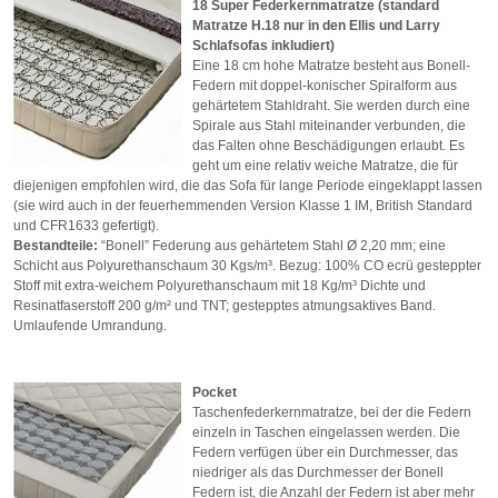
18 Super Federkernmatratze (standard
Matratze H.18 nur in den Ellis und Larry
Schlafsofas inkludiert)
Eine 18 cm hohe Matratze besteht aus Bonell-
Federn mit doppel-konischer Spiralform aus
gehärtetem Stahldraht. Sie werden durch eine
Spirale aus Stahl miteinander verbunden, die
das Falten ohne Beschädigungen erlaubt. Es
geht um eine relativ weiche Matratze, die für
diejenigen empfohlen wird, die das Sofa für lange Periode eingeklappt lassen
(sie wird auch in der feuerhemmenden Version Klasse 1 IM, British Standard
und CFR1633 gefertigt).
Bestandteile:
“Bonell” Federung aus gehärtetem Stahl Ø 2,20 mm; eine
Schicht aus Polyurethanschaum 30 Kgs/m³. Bezug: 100% CO ecrü gesteppter
Stoff mit extra-weichem Polyurethanschaum mit 18 Kg/m³ Dichte und
Resinatfaserstoff 200 g/m² und TNT; gestepptes atmungsaktives Band.
Umlaufende Umrandung.
Pocket
Taschenfederkernmatratze, bei der die Federn
einzeln in Taschen eingelassen werden. Die
Federn verfügen über ein Durchmesser, das
niedriger als das Durchmesser der Bonell
Federn ist, die Anzahl der Federn ist aber mehr