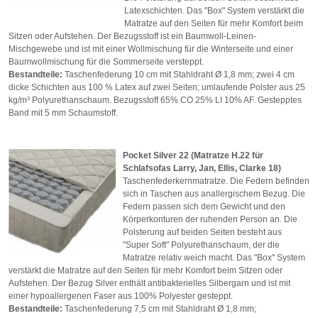
Latexschichten. Das "Box" System verstärkt die
Matratze auf den Seiten für mehr Komfort beim
Sitzen oder Aufstehen. Der Bezugsstoff ist ein Baumwoll-Leinen-
Mischgewebe und ist mit einer Wollmischung für die Winterseite und einer
Baumwollmischung für die Sommerseite versteppt.
Bestandteile
:
Taschenfederung 10 cm mit Stahldraht Ø 1,8 mm; zwei 4 cm
dicke Schichten aus 100 % Latex auf zwei Seiten; umlaufende Polster aus 25
kg/m³ Polyurethanschaum. Bezugsstoff 65% CO 25% LI 10% AF. Gestepptes
Band mit 5 mm Schaumstoff.
Pocket Silver 22 (Matratze H.22
für
Schlafsofas
Larry, Jan, Ellis, Clarke 18)
Taschenfederkernmatratze. Die Federn befinden
sich in Taschen aus anallergischem Bezug. Die
Federn passen sich dem Gewicht und den
Körperkonturen der ruhenden Person an. Die
Polsterung auf beiden Seiten besteht aus
"Super Soft" Polyurethanschaum, der die
Matratze relativ weich macht. Das "Box" System
verstärkt die Matratze auf den Seiten für mehr Komfort beim Sitzen oder
Aufstehen. Der Bezug Silver enthält antibakterielles Silbergarn und ist mit
einer hypoallergenen Faser aus 100% Polyester gesteppt.
Bestandteile
:
Taschenfederung 7,5 cm mit Stahldraht Ø 1,8 mm;