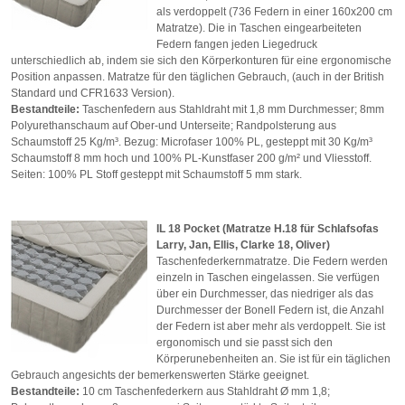
als verdoppelt (736 Federn in einer 160x200 cm
Matratze). Die in Taschen eingearbeiteten
Federn fangen jeden Liegedruck
unterschiedlich ab, indem sie sich den Körperkonturen für eine ergonomische
Position anpassen. Matratze für den täglichen Gebrauch, (auch in der British
Standard und CFR1633 Version).
Bestandteile:
Taschenfedern aus Stahldraht mit 1,8 mm Durchmesser; 8mm
Polyurethanschaum auf Ober-und Unterseite; Randpolsterung aus
Schaumstoff 25 Kg/m³. Bezug: Microfaser 100% PL, gesteppt mit 30 Kg/m³
Schaumstoff 8 mm hoch und 100% PL-Kunstfaser 200 g/m² und Vliesstoff.
Seiten: 100% PL Stoff gesteppt mit Schaumstoff 5 mm stark.
IL 18 Pocket (Matratze H.18 für Schlafsofas
Larry, Jan, Ellis, Clarke 18, Oliver)
Taschenfederkernmatratze. Die Federn werden
einzeln in Taschen eingelassen. Sie verfügen
über ein Durchmesser, das niedriger als das
Durchmesser der Bonell Federn ist, die Anzahl
der Federn ist aber mehr als verdoppelt. Sie ist
ergonomisch und sie passt sich den
Körperunebenheiten an. Sie ist für ein täglichen
Gebrauch angesichts der bemerkenswerten Stärke geeignet.
Bestandteile:
10 cm Taschenfederkern aus Stahldraht Ø mm 1,8;