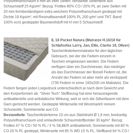
Polyurethanschaum 8 mm an zwei Seiten; verstärkte Seitenteile aus
Schaumstoff 25 Kgs/m³. Bezug: Frottee 80% CO / 20% PL an zwei Seiten mit
20 mm formbeständigem extra weichem Polyurethanschaum gesteppt mit
Dichte 18 Kgs/m³, mit Resinatfaserstoff 100% PL 200 g/m² und TNT. Band:
100% ecrü gesteppter Baumwollstoff mit H mm 5 Schaumstoff.
IL 18 Pocket Natura (Matratze H.16/18 für
Schlafsofas Larry, Jan, Ellis, Clarke 18, Oliver)
Taschenfederkernmatratze für den täglichen
Gebrauch, bei der die Federn einzeln in
Taschen eingelassen werden. Die Federn
verfügen über ein Durchmesser, das niedriger
als das Durchmesser der Bonell Federn ist, die
Anzahl der Federn ist aber mehr als verdoppelt
(736 Federn in einer 160x200 cm Matratze). Die
Federn fangen jeden Liegedruck unterschiedlich je nach dem Gewicht und
den Korperformen ab. “Silver Tech” Stoffbezug hat eine herausragende
antibakterielle und antistatische Wirkung, weil er sich die Silberfasern mit dem
Garn gemischt werden. Gesteppte Winterseite mit Woolmark® reinem
Schurwolle; Sommerseite aus CO.
Bestandteile
: Taschenfederkerne 10 cm aus Stahldraht
Ø
1,8 mm; beidseitig
Polyurethanschaum und umlaufende Schaumstoffpolster 30 kg/m³. Bezug:
Frottee 47 % CO / 50 % PL / 3 % SILBER antibakteriell, Sommerseite mit 80 %
CO 20 % PL gesteppt, Winterseite mit 85 % WO 15 % PL; Stoffband 64 % CO /