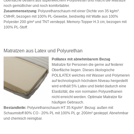
Oberfläche besteht aus superweichem Polyurethan und macht die Matratze
noch gemütlicher und noch komfortabler.
Zusammensetzung
: Polyurethanschaum mit einer Dichte von 35 kg/m³.
CMHR, bezogen mit 100% PL-Gewebe, beidseitig mit Watte aus 100%
Polyester 200 g/m² und TNT versteppt. Memory-Topper H.3 cm, bezogen mit
100% PL-Stoff.
Matratzen aus Latex und Polyurethan
Polilatex mit abnehmbarem Bezug
Matratze für Personen die gerne auf festerer
Oberfläche liegen. Dieses ökologische
POLILATEX welches mit Wasser und Polymeren
auf technologisch höchstem Niveau hergestellt
wird enthält 5% Latex und bietet dadurch eine
Elastizität, die von normalen Polyurethanen
nicht erreicht werden. Optimale Matratze für
häufigen Gebrauch.
Bestandteile:
Polyurethanschaum HT 35 Kgs/m³. Bezug: außen mit
Schaumstoff 80% CO - 20% PL mit 100% PL gr. 200/m² gesteppt. Abnehmbar
und chemisch reinigbar.