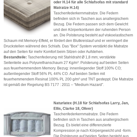
oder H.14 für alle Schlafsofas mit standard
Matratze H.14)
Taschenfederkernmatratze. Die Federn
befinden sich in Taschen aus anallergischem
Bezug. Die Federn passen sich dem Gewicht
und den Körperkonturen der ruhenden Person
an. Die Polsterung besteht auf viskoelastischem
Schaum mit Memory-Effekt, er fördert den Blutkreislauf und er verringert die
Druckstellen während des Schlafs. Das "Box" System verstärkt die Matratze
auf den Seiten für mehr Komfort beim Sitzen oder Aufstehen.
Bestandteile
:
Taschenfederung mit Stahldraht Ø 1,8 mm; verstärkte
Seitenteile aus Polyurethanschaum 27 Kg/m³. Polsterung auf beiden Seiten
aus feuerhemmendem Memory. Bezug: innenliegender Stoff 100% CO;
außenliegender Stoff 56% PL 44% CO. Auf beiden Seiten mit
feuerhemmendem Resinat 100% PL 200 g/m² und TNT gesteppt. Die Matratze
ist gemäß der Regelung BS 7177 : 2011 – “Medium Hazard”.
Naturlatex (H.18 für Schlafsofas Larry, Jan,
Ellis, Clarke 18, Oliver)
Taschenfederkernmatratze. Die Federn
befinden sich in Taschen aus anallergischem
Bezug. Es bietet eine differenzierte
Kompression je nach Körpergewicht und -form.
Die Polsterung auf beiden Seiten besteht aus