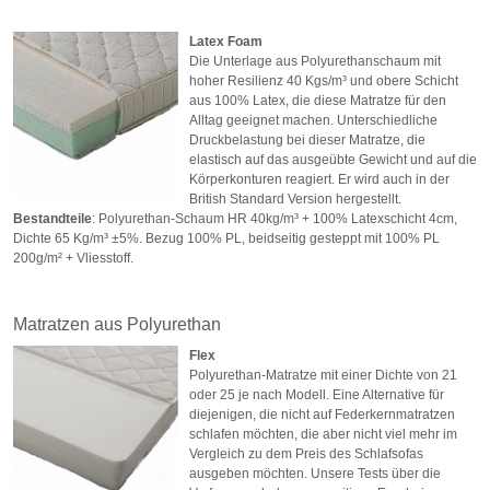
Latex Foam
Die Unterlage aus Polyurethanschaum mit
hoher Resilienz 40 Kgs/
m³
und obere Schicht
aus 100% Latex, die diese Matratze für den
Alltag geeignet machen. Unterschiedliche
Druckbelastung bei dieser Matratze, die
elastisch auf das ausgeübte Gewicht und auf die
Körperkonturen reagiert. Er wird auch in der
British Standard Version hergestellt.
Bestandteile
: Polyurethan-Schaum HR 40kg/m³ + 100% Latexschicht 4cm,
Dichte 65 Kg/m³ ±5%. Bezug 100% PL, beidseitig gesteppt mit 100% PL
200g/m² + Vliesstoff.
Matratzen aus Polyurethan
Flex
Polyurethan-Matratze mit einer Dichte von 21
oder 25 je nach Modell. Eine Alternative für
diejenigen, die nicht auf Federkernmatratzen
schlafen möchten, die aber nicht viel mehr im
Vergleich zu dem Preis des Schlafsofas
ausgeben möchten. Unsere Tests über die