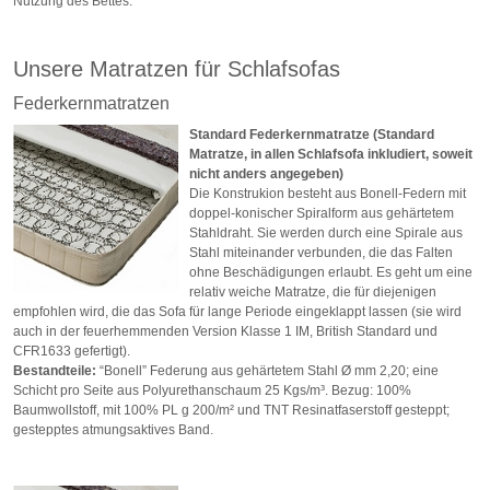
Nutzung des Bettes.
Unsere Matratzen für Schlafsofas
Federkernmatratzen
Standard Federkernmatratze (Standard
Matratze, in allen Schlafsofa inkludiert, soweit
nicht anders angegeben)
Die Konstrukion besteht aus Bonell-Federn mit
doppel-konischer Spiralform aus gehärtetem
Stahldraht. Sie werden durch eine Spirale aus
Stahl miteinander verbunden, die das Falten
ohne Beschädigungen erlaubt. Es geht um eine
relativ weiche Matratze, die für diejenigen
empfohlen wird, die das Sofa für lange Periode eingeklappt lassen (sie wird
auch in der feuerhemmenden Version Klasse 1 IM, British Standard und
CFR1633 gefertigt).
Bestandteile:
“Bonell” Federung aus gehärtetem Stahl Ø mm 2,20; eine
Schicht pro Seite aus Polyurethanschaum 25 Kgs/m³. Bezug: 100%
Baumwollstoff, mit 100% PL g 200/m² und TNT Resinatfaserstoff gesteppt;
gestepptes atmungsaktives Band.