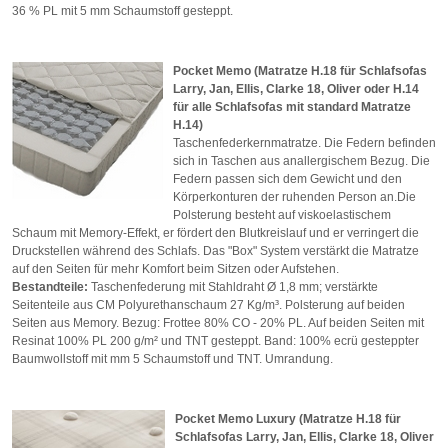
36 % PL mit 5 mm Schaumstoff gesteppt.
Pocket Memo (Matratze H.18 für Schlafsofas
Larry, Jan, Ellis, Clarke 18, Oliver oder H.14
für alle Schlafsofas mit standard Matratze
H.14)
Taschenfederkernmatratze. Die Federn befinden
sich in Taschen aus anallergischem Bezug. Die
Federn passen sich dem Gewicht und den
Körperkonturen der ruhenden Person an.Die
Polsterung besteht auf viskoelastischem
Schaum mit Memory-Effekt, er fördert den Blutkreislauf und er verringert die
Druckstellen während des Schlafs. Das "Box" System verstärkt die Matratze
auf den Seiten für mehr Komfort beim Sitzen oder Aufstehen.
Bestandteile
:
Taschenfederung mit Stahldraht Ø 1,8 mm; verstärkte
Seitenteile aus CM Polyurethanschaum 27 Kg/m³. Polsterung auf beiden
Seiten aus Memory. Bezug: Frottee 80% CO - 20% PL. Auf beiden Seiten mit
Resinat 100% PL 200 g/m² und TNT gesteppt. Band: 100% ecrü gesteppter
Baumwollstoff mit mm 5 Schaumstoff und TNT. Umrandung.
Pocket Memo Luxury (Matratze H.18 für
Schlafsofas Larry, Jan, Ellis, Clarke 18, Oliver