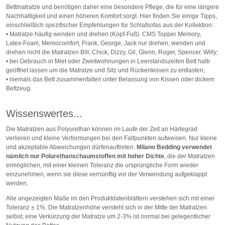
Bettmatratze und benötigen daher eine besondere Pflege, die für eine längere
Nachhaltigkeit und einen höheren Komfort sorgt. Hier finden Sie einige Tipps,
einschließlich spezifischer Empfehlungen für Schlafsofas aus der Kollektion:
• Matratze häufig wenden und drehen (Kopf-Fuß). CMS Topper Memory,
Latex-Foam, Memocomfort, Frank, George, Jack nur drehen; wenden und
drehen nicht die Matratzen Bill, Chick, Dizzy, Gil, Glenn, Roger, Spencer, Willy;
• bei Gebrauch in Miet oder Zweitwohnungen in Leerstandszeiten Bett halb
geöffnet lassen um die Matratze und Sitz und Rückenkissen zu entlasten;
• niemals das Bett zusammenfalten unter Belassung von Kissen oder dickem
Bettzeug.
Wissenswertes...
Die Matratzen aus Polyurethan können im Laufe der Zeit an Härtegrad
verlieren und kleine Verformungen bei den Faltpunkten aufweisen. Nur kleine
und akzeptable Abweichungen dürfenauftreten.
Milano Bedding verwendet
nämlich nur Polurethanschaumstoffen mit hoher Dichte
, die der Matratzen
ermöglichen, mit einer kleinen Toleranz die ursprüngliche Form wieder
einzunehmen, wenn sie diese vernünftig vor der Verwendung aufgeklappt
werden.
Alle angezeigten Maße im den Produktdatenblättern verstehen sich mit einer
Toleranz ± 1%. Die Matratzenhöhe versteht sich in der Mitte der Matratzen
selbst; eine Verkürzung der Matratze um 2-3% ist normal bei gelegentlicher