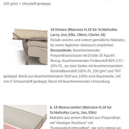
200 g/m2 + Vliesstoff gesteppt.
18 Deluxe (Matratze H.18 für Schlafsofas
Larry, Jan, Ellis, Oliver, Clarke 18)
Relativ weiche und extrem gemütliche Matratze,
für einen täglichen Gebrauch empfohlen.
Bestandteile:
feuerhemmender
Polyurethanschaum mit Dichte 35 Kgs/m³.
Bezug: feuerhemmender Frotteestoff 80% CO /
20% PL, an zwei Seiten mit feuerhemmendem
Resinatfaserstoff 100% PL 200 g/m² und TNT
gesteppt. Band aus feuerhemmendem Stoff aus 100% ecrü Baumwolle, mit
mm 5 Schaumstoff gesteppt; Band mit feuerhemmender Umrandung.
IL 18 Memocomfort (Matratze H.18 für
Schlafsofas Larry, Jan, Ellis)
Matratze aus einem Oberteil aus Polyurethan
mit "niedriger Resilienz" mit
"Formgedächchtniseffekt", der sich optimal an