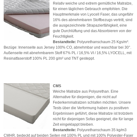
Relativ weiche und extrem gemütliche Matratze,
für einen täglichen Gebrauch empfohlen. Die
Hauptmerkmale von Lyocell Faser, das ungefähr
16% des abnehmbaren Stoffbezugs vertritt, sind
die ausgezeichnete Strapazierfähigkeit, eine
gute Durchlüftung und das Absorbieren von der
Feuchtigkeit.
Bestandteile:
Polyurethanschaum 25 Kgs/m³.
Bezüge: Innenseite aus Jersey 100% CO, abnehmbar und waschbar bei 30°.
Außenseite mit abnehmbarem Stoff 67% PL / 16,5% VI / 16,5% LYOCELL, mit
Resinatfaserstoff 100% PL 200 g/m² und TNT gesteppt.
CMS
Weiche Matratze aus Polyurethan. Eine
Alternative für diejenigen, die nicht auf
Federkernmatratzen schlafen möchten. Unsere
Tests über die Verformung haben zu positiven
Ergebnissen geführt, diese Matratze ist trotzdem
nicht für diejenigen Sofas geeignet, die für lange
Zeit eingeklappt bleiben.
Bestandteile:
Polyurethanschaum 35 kg/m3
CMHR, bedeckt auf beiden Seiten mit 100% PL und mit 100% Polyester-Faser