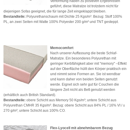
Verformung haben zu positiven Ergebnissen
geführt, diese Matratze ist trotzdem nicht für
diejenigen Sofas geeignet, die für lange Zeit eingeklappt bleiben.
Bestandteile:
Polyurethanschaum mit Dichte 25 Kgs/m³. Bezug: Stoff 100%
PL, an zwei Seiten mit Watte 100% Polyester 200 g/m² und TNT gesteppt.
Memocomfort
Nach unserer Auffassung die beste Schlaf-
Matratze. Ein besonderes Polyurethan mit
geringer Kerbfähigkeit aber mit "memory" –Effekt
auf der Oberfläche hüllt den Körper praktisch ein
und nimmt seine Formen an. Sie ist wendbar
und kann daher von beiden Seiten genutzt
werde. Eignet sich sehr gut für Couchen die
längere Zeit nicht als Bett genutzt werden
(erhältlich auch British Standard).
Bestandteile:
obere Schicht aus Memory 50 Kgs/m³; untere Schicht aus
Polyurethan CMHR 35 Kgs/m³. Bezug: obere Schicht aus 84% PL / 16% VI / ±
270 g/m²; untere Schicht aus 100% CO.
Flex-Lyocell mit abnehmbarem Bezug