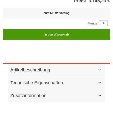
Preis:
3.146,23 €
Store
credits
generated:
zum Musterkatalog
Menge:
In den Warenkorb
Artikelbeschreibung
Technische Eigenschaften
Zusatzinformation