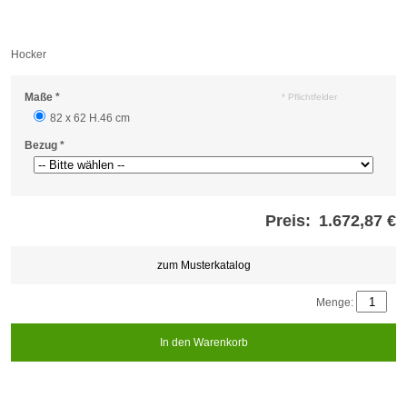
Hocker
Maße
*
* Pflichtfelder
82 x 62 H.46 cm
Bezug
*
Preis:
1.672,87 €
Store
credits
generated:
zum Musterkatalog
Menge:
In den Warenkorb