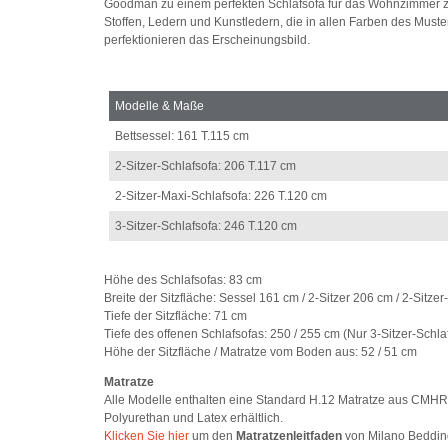
Goodman zu einem perfekten Schlafsofa für das Wohnzimmer zu
Stoffen, Ledern und Kunstledern, die in allen Farben des Muste
perfektionieren das Erscheinungsbild.
Modelle & Maße
Bettsessel: 161 T.115 cm
2-Sitzer-Schlafsofa: 206 T.117 cm
2-Sitzer-Maxi-Schlafsofa: 226 T.120 cm
3-Sitzer-Schlafsofa: 246 T.120 cm
Höhe des Schlafsofas: 83 cm
Breite der Sitzfläche: Sessel 161 cm / 2-Sitzer 206 cm / 2-Sitze
Tiefe der Sitzfläche: 71 cm
Tiefe des offenen Schlafsofas: 250 / 255 cm (Nur 3-Sitzer-Schla
Höhe der Sitzfläche / Matratze vom Boden aus: 52 / 51 cm
Matratze
Alle Modelle enthalten eine Standard H.12 Matratze aus CMHR-
Polyurethan und Latex erhältlich.
Klicken Sie hier
um den
Matratzenleitfaden
von Milano Bedding