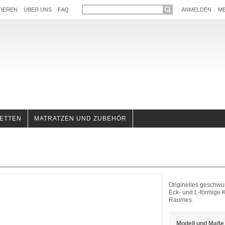
TIEREN
ÜBER UNS
FAQ
ANMELDEN
ME
ETTEN
MATRATZEN UND ZUBEHÖR
Originelles geschwu
Eck- und L-förmige K
Raumes.
Modell und Maße