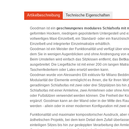
Artikelbeschreibung
Technische Eigenschaften
Goodman ist ein
geschwungenes modulares Schlafsofa mit
geformten Hockern, niedrigem gepolstertem Untergestell und 
vollwertiges Maxi-Einzelbett, ein Standard- oder ein französi
Einzelbett und integrierter Einzelmatratze erhältlich.
Goodman ist ein Meister der Funktionalität und verfügt über 
dem Sie in wenigen Augenblicken und ohne Anstrengung von e
Beim Umstellen wird einfach das Sitzkissen entfernt, das Bett
ausgebreitet. Die Liegefläche ist mit einer 200 cm langen Mat
Taschenfederkern oder Latex ersetzt werden kann.
Goodman wurde von Alessandro Elli exklusiv für Milano Bedding
Modularität der Elemente ermöglicht es Ihnen, die für Ihren W
geradlinigen Schlafsofas mit zwei oder drei Sitzplätzen bis hi
Schlafsofas mit einer Armlehne, zwei Armlehnen oder ohne Arml
oder Fußstützen verwendet werden können. Die Freiheit der Kom
ergänzt: Goodman kann an der Wand oder in der Mitte des Raum
werden - allein oder in einer modernen Konfiguration mit zwe
Funktionalität und maximaler kompositorischer Ausdruck, aber n
ästhetischen Projekts, bei dem kein Detail dem Zufall überlas
einteiligen Sitzes bis hin zur gesteppten Verarbeitung der Arml