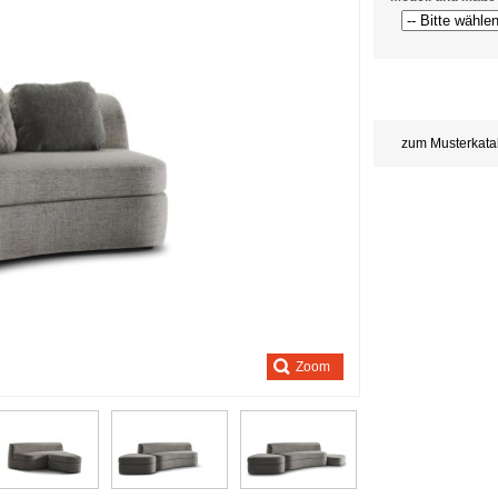
Store
credits
generated:
zum Musterkata
Zoom