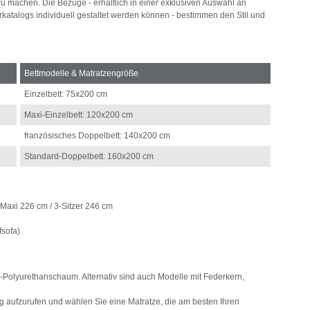
 machen. Die Bezüge - erhältlich in einer exklusiven Auswahl an
rkatalogs individuell gestaltet werden können - bestimmen den Stil und
Bettmodelle & Matratzengröße
Einzelbett: 75x200 cm
Maxi-Einzelbett: 120x200 cm
französisches Doppelbett: 140x200 cm
Standard-Doppelbett: 160x200 cm
r-Maxi 226 cm / 3-Sitzer 246 cm
fsofa)
Polyurethanschaum. Alternativ sind auch Modelle mit Federkern,
 aufzurufen und wählen Sie eine Matratze, die am besten Ihren