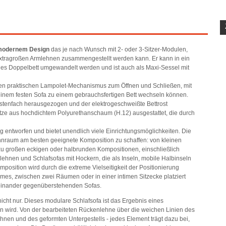
 modernem Design
das je nach Wunsch mit 2- oder 3-Sitzer-Modulen,
extragroßen Armlehnen zusammengestellt werden kann. Er kann in ein
sches Doppelbett umgewandelt werden und ist auch als Maxi-Sessel mit
einen praktischen Lampolet-Mechanismus zum Öffnen und Schließen, mit
inem festen Sofa zu einem gebrauchsfertigen Bett wechseln können.
kastenfach herausgezogen und der elektrogeschweißte Bettrost
ratze aus hochdichtem Polyurethanschaum (H.12) ausgestattet, die durch
 entworfen und bietet unendlich viele Einrichtungsmöglichkeiten. Die
ohnraum am besten geeignete Komposition zu schaffen: von kleinen
n zu großen eckigen oder halbrunden Kompositionen, einschließlich
ehnen und Schlafsofas mit Hockern, die als Inseln, mobile Halbinseln
position wird durch die extreme Vielseitigkeit der Positionierung
es, zwischen zwei Räumen oder in einer intimen Sitzecke platziert
i einander gegenüberstehenden Sofas.
icht nur. Dieses modulare Schlafsofa ist das Ergebnis eines
sen wird. Von der bearbeiteten Rückenlehne über die weichen Linien des
ehnen und des geformten Untergestells - jedes Element trägt dazu bei,