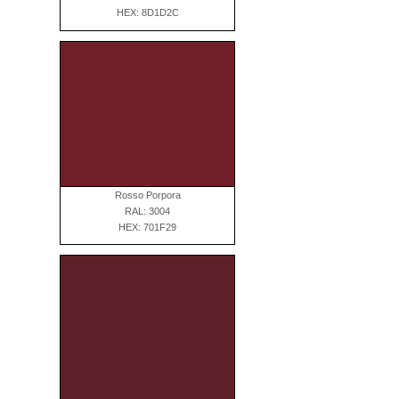
HEX: 8D1D2C
Rosso Porpora
RAL: 3004
HEX: 701F29