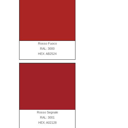
Rosso Fuoco
RAL: 3000
HEX: AB2524
Rosso Segnale
RAL: 3001
HEX: A02128