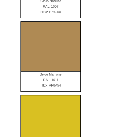
Giallo Narciso
RAL: 1007
HEX: E79C00
Beige Marrone
RAL: 1011
HEX: AF8A54