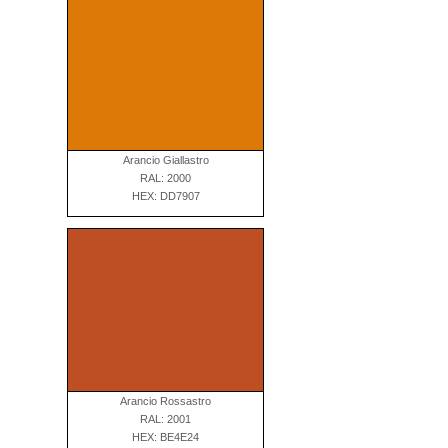
Arancio Giallastro
RAL: 2000
HEX: DD7907
Arancio Rossastro
RAL: 2001
HEX: BE4E24