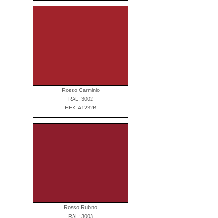
Rosso Carminio
RAL: 3002
HEX: A1232B
Rosso Rubino
RAL: 3003