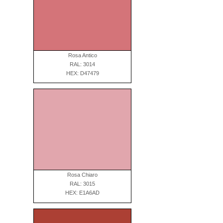
Rosa Antico
RAL: 3014
HEX: D47479
Rosa Chiaro
RAL: 3015
HEX: E1A6AD