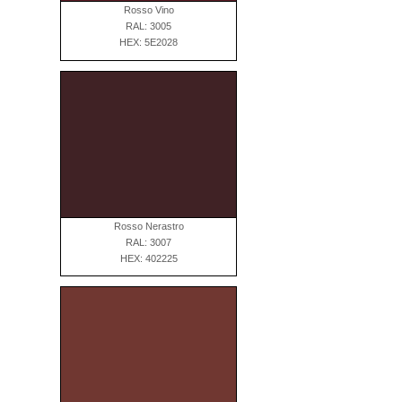
Rosso Vino
RAL: 3005
HEX: 5E2028
Rosso Nerastro
RAL: 3007
HEX: 402225