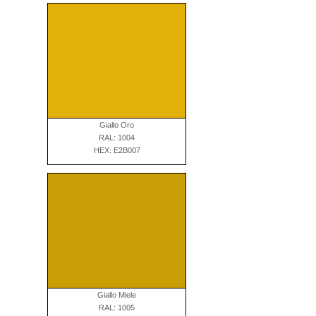
Giallo Oro
RAL: 1004
HEX: E2B007
Giallo Miele
RAL: 1005