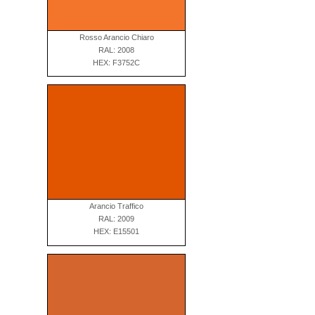
Rosso Arancio Chiaro
RAL: 2008
HEX: F3752C
Arancio Traffico
RAL: 2009
HEX: E15501