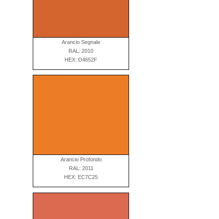
Arancio Segnale
RAL: 2010
HEX: D4652F
Arancio Profondo
RAL: 2011
HEX: EC7C25