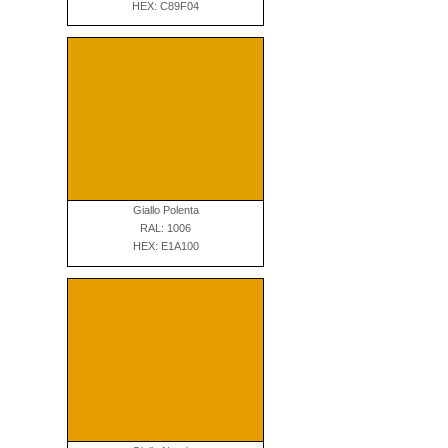
HEX: C89F04
Giallo Polenta
RAL: 1006
HEX: E1A100