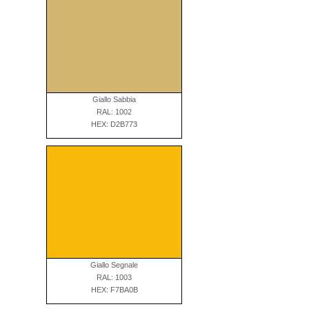
Giallo Sabbia
RAL: 1002
HEX: D2B773
Giallo Segnale
RAL: 1003
HEX: F7BA0B