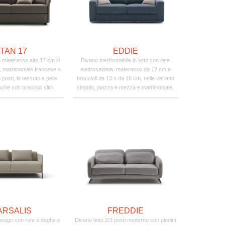
TAN 17
EDDIE
n materasso alto 17 cm in
Divano trasformabile in letto con rete
 matrimoniale francese o
elettrosaldata, materasso da 12 cm e
 posti, in tessuto e pelle
braccioli da 13 o da 18 cm, nelle varianti
nche con braccioli slim.
singolo, piazza e mezza e matrimoniale.
ARSALIS
FREDDIE
 design con rete a doghe e
Divano letto 2/3 posti moderno con piedini