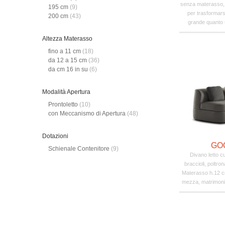
senza materasso, a
195 cm
(9)
per trasformarsi
200 cm
(43)
grande quanto u
Altezza Materasso
fino a 11 cm
(18)
da 12 a 15 cm
(36)
da cm 16 in su
(6)
Modalità Apertura
Prontoletto
(10)
con Meccanismo di Apertura
(48)
Dotazioni
GO
Schienale Contenitore
(9)
Divano letto c
braccioli, poltro
Materasso h.12 c
mezza, matrimonia