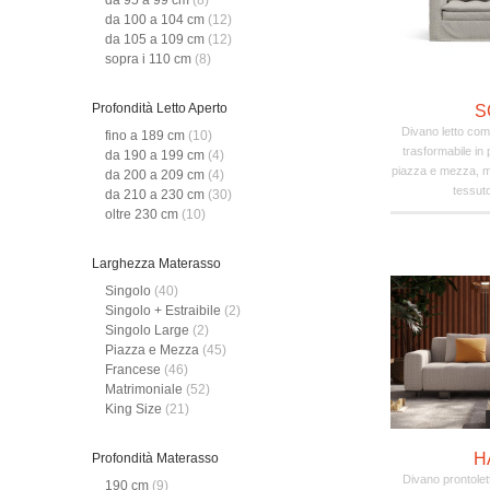
da 95 a 99 cm
(8)
da 100 a 104 cm
(12)
da 105 a 109 cm
(12)
sopra i 110 cm
(8)
Profondità Letto Aperto
S
Divano letto comp
fino a 189 cm
(10)
trasformabile in 
da 190 a 199 cm
(4)
piazza e mezza, ma
da 200 a 209 cm
(4)
tessuto
da 210 a 230 cm
(30)
oltre 230 cm
(10)
Larghezza Materasso
Singolo
(40)
Singolo + Estraibile
(2)
Singolo Large
(2)
Piazza e Mezza
(45)
Francese
(46)
Matrimoniale
(52)
King Size
(21)
H
Profondità Materasso
Divano prontole
190 cm
(9)