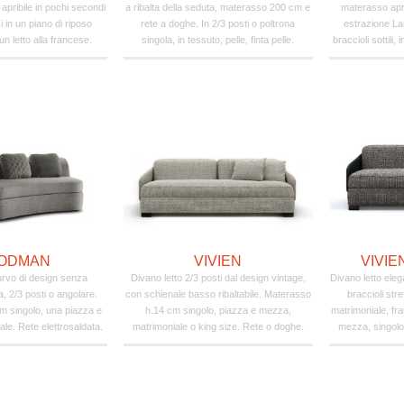
pribile in pochi secondi
a ribalta della seduta, materasso 200 cm e
materasso apr
 in un piano di riposo
rete a doghe. In 2/3 posti o poltrona
estrazione La
n letto alla francese.
singola, in tessuto, pelle, finta pelle.
braccioli sottili, 
ODMAN
VIVIEN
VIVIE
urvo di design senza
Divano letto 2/3 posti dal design vintage,
Divano letto eleg
na, 2/3 posti o angolare.
con schienale basso ribaltabile. Materasso
braccioli str
m singolo, una piazza e
h.14 cm singolo, piazza e mezza,
matrimoniale, fr
le. Rete elettrosaldata.
matrimoniale o king size. Rete o doghe.
mezza, singolo