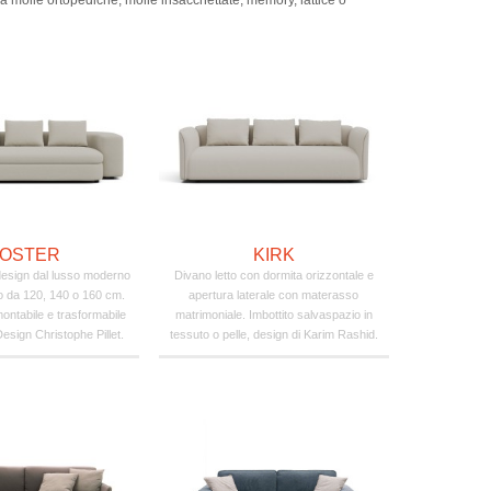
ra molle ortopediche, molle insacchettate, memory, lattice o
OSTER
KIRK
 design dal lusso moderno
Divano letto con dormita orizzontale e
 da 120, 140 o 160 cm.
apertura laterale con materasso
montabile e trasformabile
matrimoniale. Imbottito salvaspazio in
Design Christophe Pillet.
tessuto o pelle, design di Karim Rashid.