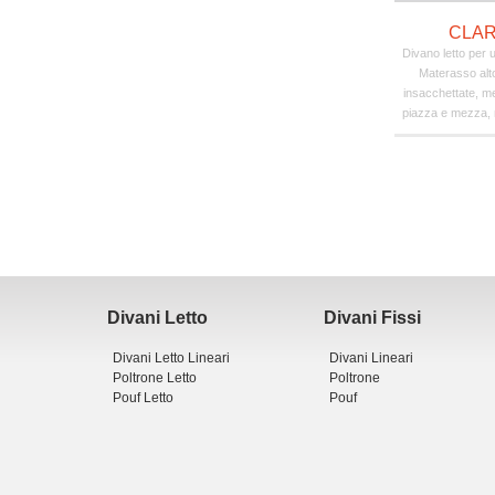
CLAR
Divano letto per u
Materasso alt
insacchettate, me
piazza e mezza, m
Divani Letto
Divani Fissi
Divani Letto Lineari
Divani Lineari
Poltrone Letto
Poltrone
Pouf Letto
Pouf