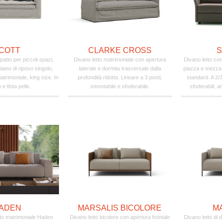
COTT
CLARKE CROSS
S
atto per piccoli spazi,
Divano letto matrimoniale con apertura
Divano letto co
piano di riposo singolo,
laterale e dormita trasversale dalla
piazza e mezza,
trimoniale, king size. In
profondità ridotta. Lineare a 3 posti,
standard. A 2/3
 e finta pelle.
smontabile e sfoderabile.
sfoderabili, a
ADEN
MARSALIS BICOLORE
M
tto matrimoniale Haden
Divano letto bicolore con apertura frontale
Divano letto di