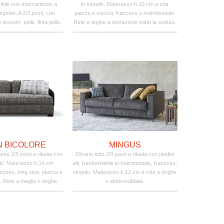
ibile con meccanismo a
in metallo. Materasso h.10 cm a una
mpolet. A 2/3 posti, con
piazza e mezza, francese o matrimoniale.
in tessuto, pelle, finta pelle.
Rete a doghe a estrazione sotto la seduta.
N BICOLORE
MINGUS
ante 2/3 posti a ribalta con
Divano letto 2/3 posti a ribalta con piedini
etti. Materasso h.14 cm
alti, trasformabile in matrimoniale, francese,
ancese, king size, piazza e
singolo. Materasso h.12 cm e rete a doghe
. Rete a maglia o doghe.
o elettrosaldata.