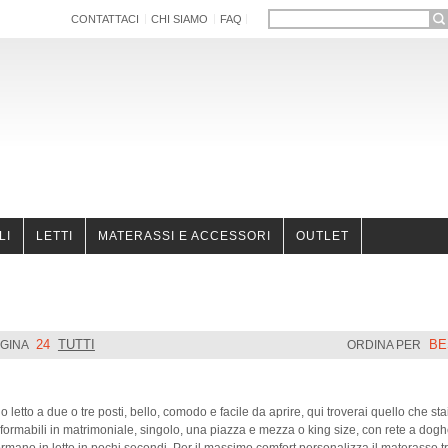
CONTATTACI
CHI SIAMO
FAQ
LI
LETTI
MATERASSI E ACCESSORI
OUTLET
24
TUTTI
BE
GINA
ORDINA PER
 letto a due o tre posti, bello, comodo e facile da aprire, qui troverai quello che st
sformabili in matrimoniale, singolo, una piazza e mezza o king size, con rete a dog