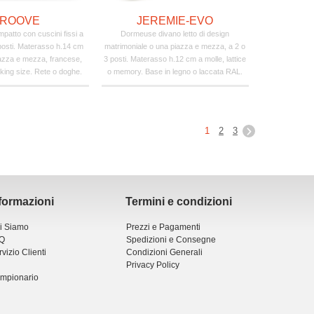
ROOVE
JEREMIE-EVO
mpatto con cuscini fissi a
Dormeuse divano letto di design
3 posti. Materasso h.14 cm
matrimoniale o una piazza e mezza, a 2 o
iazza e mezza, francese,
3 posti. Materasso h.12 cm a molle, lattice
king size. Rete o doghe.
o memory. Base in legno o laccata RAL.
1
2
3
formazioni
Termini e condizioni
i Siamo
Prezzi e Pagamenti
Q
Spedizioni e Consegne
vizio Clienti
Condizioni Generali
Privacy Policy
mpionario