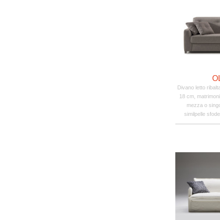
O
Divano letto ribal
18 cm, matrimonia
mezza o singol
similpelle sfod