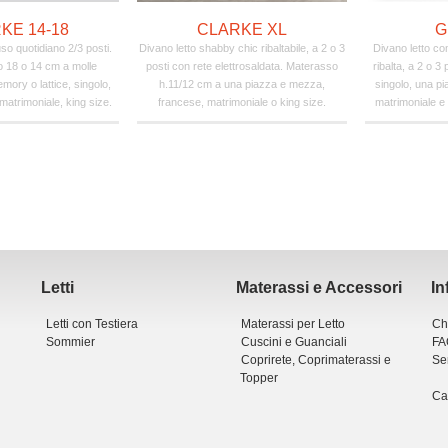
KE 14-18
CLARKE XL
G
so quotidiano 2/3 posti.
Divano letto shabby chic ribaltabile, a 2 o 3
Divano letto co
o 18 o 14 cm a molle
posti con rete elettrosaldata. Materasso
ribalta, a 2 o 
mory o lattice, singolo,
h.11/12 cm a una piazza e mezza,
singolo, una p
atrimoniale, king size.
francese, matrimoniale o king size.
matrimoniale e 
Letti
Materassi e Accessori
In
Letti con Testiera
Materassi per Letto
Ch
Sommier
Cuscini e Guanciali
FA
Coprirete, Coprimaterassi e
Ser
Topper
Ca