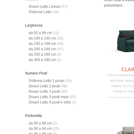
nostri sofà si tras
poliuretano.
Divani Letto Lineari
(57)
Poltrone Letto
(34)
Larghezza
da 50 a 99 cm
(11)
da 100 a 149 cm
(36)
da 150 a 199 cm
(46)
da 200 a 249 cm
(47)
da 250 a 299 cm
(9)
da 300 a 349 cm
(2)
CLAR
Numero Posti
Divano trasformab
posti letto sepa
Poltrona Letto 1 posto
(34)
singolo, di cui 
Divani Letto 2 posti
(48)
seduta. In tessu
Divani Letto 3 posti
(55)
Divani Letto 3 posti maxi
(43)
Divani Letto 4 posti e oltre
(1)
Profondità
da 85 a 89 cm
(2)
da 90 a 94 cm
(20)