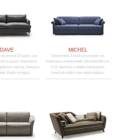
DAVE
MICHEL
o da terra a 2/3 posti, con
Divano letto 3 posti orizzontale con
uscini in piuma. Materasso
materasso matrimoniale 160x190/200 cm,
 piazza e mezza, francese
h.12. Apertura a ribalta salvaspazio,
ale. Doghe in legno.
braccioli sottili e rete elettrosaldata.