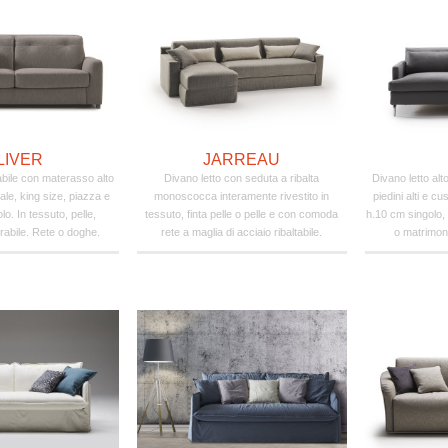
LIVER
JARREAU
tabile con materasso alto
Divano letto con seduta a ribalta
Divano letto alt
le, king size, piazza e
monoscocca interamente rivestito in
piedini alti e c
o. In tessuto, pelle,
tessuto, finta pelle o pelle e con comoda
h.10 cm singolo,
erabile. Rete o doghe.
rete a maglia di acciaio ribaltabile.
o matrimoni