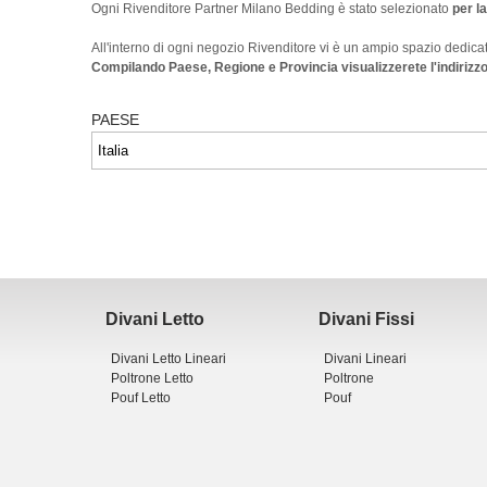
Ogni Rivenditore Partner Milano Bedding è stato selezionato
per l
All'interno di ogni negozio Rivenditore vi è un ampio spazio dedicato
Compilando Paese, Regione e Provincia visualizzerete l'indirizzo
PAESE
Filtra per PROVINCIA
Acquista
Online
Prenota un appuntamento con un Arredatore
Nella
zona
Divani Letto
Divani Fissi
selezionata
Divani Letto Lineari
Divani Lineari
Poltrone Letto
Poltrone
non
Pouf Letto
Pouf
sono
presenti