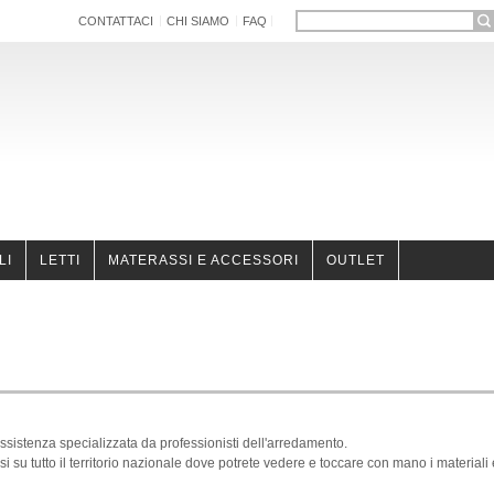
CONTATTACI
CHI SIAMO
FAQ
LI
LETTI
MATERASSI E ACCESSORI
OUTLET
ssistenza specializzata da professionisti dell'arredamento.
 su tutto il territorio nazionale dove potrete vedere e toccare con mano i materiali e l