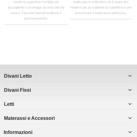
rende la superficie morbida ed
realizzato in poliestere ed è usato per
accogliente e protegge da macchie ed
rendere più accogliente la superficie e per
usura. Fascette laterali facilitano il
preservare il materasso dall'usura.
posizionamento.
Divani Letto
Divani Fissi
Letti
Materassi e Accessori
Informazioni