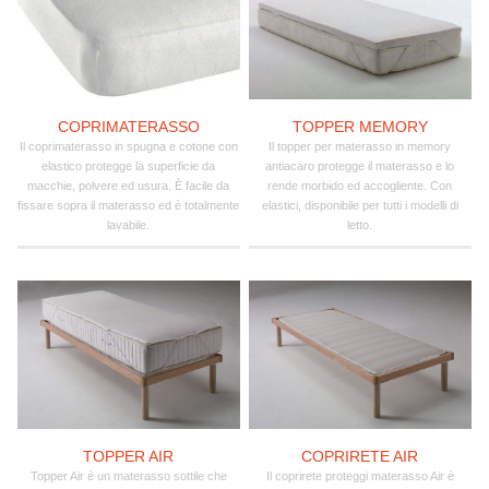
COPRIMATERASSO
TOPPER MEMORY
Il coprimaterasso in spugna e cotone con
Il topper per materasso in memory
elastico protegge la superficie da
antiacaro protegge il materasso e lo
macchie, polvere ed usura. È facile da
rende morbido ed accogliente. Con
fissare sopra il materasso ed è totalmente
elastici, disponibile per tutti i modelli di
lavabile.
letto.
TOPPER AIR
COPRIRETE AIR
Topper Air è un materasso sottile che
Il coprirete proteggi materasso Air è