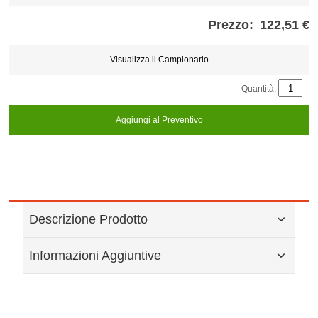
Prezzo:
122,51 €
Store
credits
generated:
Visualizza il Campionario
Quantità:
Aggiungi al Preventivo
Descrizione Prodotto
Informazioni Aggiuntive