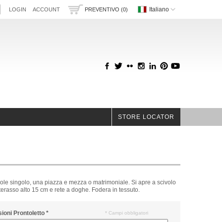
Italiano
LOGIN
ACCOUNT
PREVENTIVO (0)
STORE LOCATOR
ole singolo, una piazza e mezza o matrimoniale. Si apre a scivolo
erasso alto 15 cm e rete a doghe. Fodera in tessuto.
ioni Prontoletto
*
* Campi obbligatori