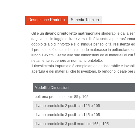
Descrizione Prodotto
Scheda Tecnica
Gil è un
divano pronto letto matrimoniale
sfoderabile dalla sem
dagli anelli in faggio e tirare verso di sé la seduta per trasfor
doppio telaio di rinforzo e si distingue per solidità, resistenza
Il prontoletto è dotato di un comodo materasso in poliuretano esp
lungo 195 cm. Grazie alle sue dimensioni ed ai materiali di cui
nettamente superiore ai normali prontoletto.
Il rivestimento trapuntato è completamente sfoderabile e lavabile 
apertura e dei materiali che lo rivestono, lo rendono ideale per
Modelli e Dimensioni
poltrona prontoletto: cm 85 p.105
divano prontoletto 2 posti: cm 125 p.105
divano prontoletto 3 posti: cm 145 p.105
divano prontoletto 3 posti maxi: cm 165 p.105