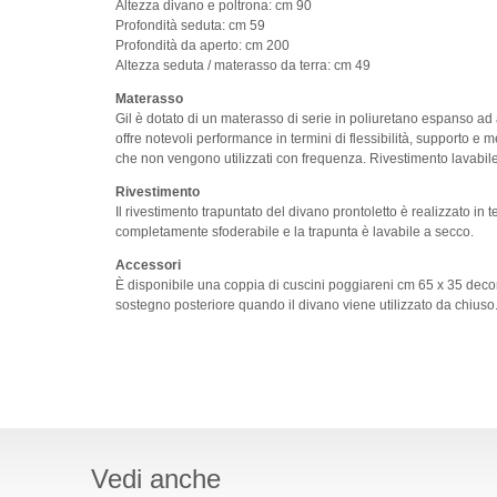
Altezza divano e poltrona: cm 90
Profondità seduta: cm 59
Profondità da aperto: cm 200
Altezza seduta / materasso da terra: cm 49
Materasso
Gil è dotato di un materasso di serie in poliuretano espanso ad a
offre notevoli performance in termini di flessibilità, supporto e 
che non vengono utilizzati con frequenza. Rivestimento lavabil
Rivestimento
Il rivestimento trapuntato del divano prontoletto è realizzato in t
completamente sfoderabile e la trapunta è lavabile a secco.
Accessori
È disponibile una coppia di cuscini poggiareni cm 65 x 35 decorat
sostegno posteriore quando il divano viene utilizzato da chiuso
Vedi anche