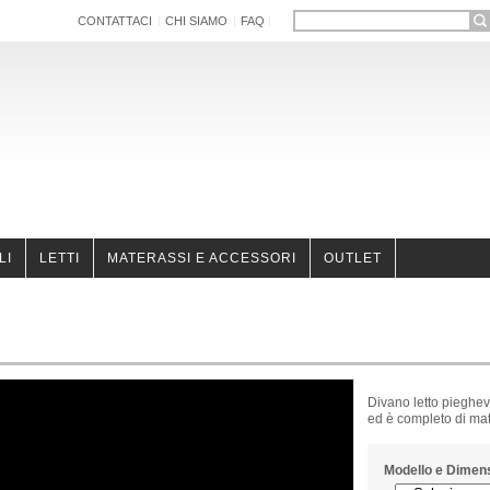
CONTATTACI
CHI SIAMO
FAQ
LI
LETTI
MATERASSI E ACCESSORI
OUTLET
Divano letto pieghev
ed è completo di mat
Modello e Dimens