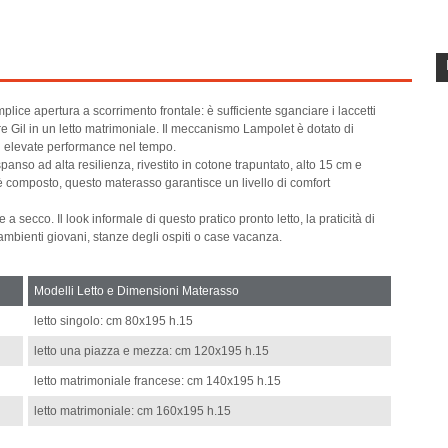
plice apertura a scorrimento frontale: è sufficiente sganciare i laccetti
mare Gil in un letto matrimoniale. Il meccanismo Lampolet è dotato di
 ed elevate performance nel tempo.
anso ad alta resilienza, rivestito in cotone trapuntato, alto 15 cm e
 è composto, questo materasso garantisce un livello di comfort
a secco. Il look informale di questo pratico pronto letto, la praticità di
 ambienti giovani, stanze degli ospiti o case vacanza.
Modelli Letto e Dimensioni Materasso
letto singolo: cm 80x195 h.15
letto una piazza e mezza: cm 120x195 h.15
letto matrimoniale francese: cm 140x195 h.15
letto matrimoniale: cm 160x195 h.15