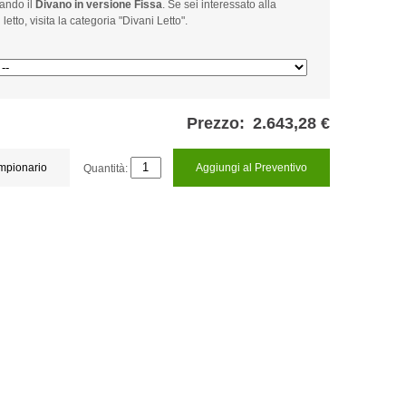
rando il
Divano in versione Fissa
. Se sei interessato alla
letto, visita la categoria "Divani Letto".
Prezzo:
2.643,28 €
ampionario
Quantità:
Aggiungi al Preventivo