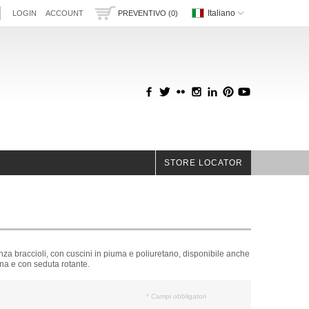
Italiano
LOGIN
ACCOUNT
PREVENTIVO (0)
STORE LOCATOR
a braccioli, con cuscini in piuma e poliuretano, disponibile anche
ona e con seduta rotante.
* Campi obbligatori