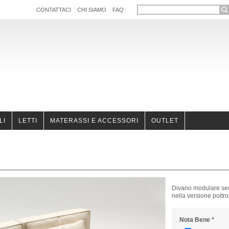
CONTATTACI
CHI SIAMO
FAQ
LI
LETTI
MATERASSI E ACCESSORI
OUTLET
Divano modulare senz
nella versione poltr
Nota Bene
*