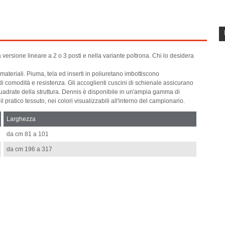
 versione lineare a 2 o 3 posti e nella variante poltrona. Chi lo desidera
materiali. Piuma, tela ed inserti in poliuretano imbottiscono
di comodità e resistenza. Gli accoglienti cuscini di schienale assicurano
uadrate della struttura. Dennis è disponibile in un'ampia gamma di
e il pratico tessuto, nei colori visualizzabili all'interno del campionario.
Larghezza
da cm 81 a 101
da cm 196 a 317