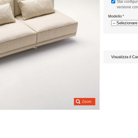
Stai configu
versione con 
Modello
*
Store
credits
generated:
Visualizza il C
Zoom